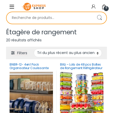
Skip to navigation
Skip to content
0
Recherche pour :
Étagère de rangement
Trié du plus récent au plus ancien
20 résultats affichés
Filters
BNBR-12- 4en1 Pack
Blitz – Lots de 48 pcs Boîtes
Organisateur Coulissante
de Rangement Réfrigérateur
acier inxoydable
Alimentaire Transparent
séparateurs réglables
Cuisine & Placards (24
Boîtes + 24 Couvercles)