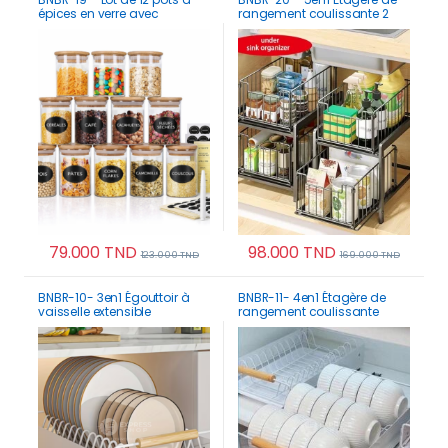
épices en verre avec
rangement coulissante 2
couvercles bambou
Niveaux acier inoxydable
hermétiques
79.000
TND
98.000
TND
123.000
TND
169.000
TND
Ce produit a plusi
BNBR-10- 3en1 Égouttoir à
BNBR-11- 4en1 Étagère de
vaisselle extensible
rangement coulissante
séparateurs réglables tiroir
acier inoxydable panier
coulissant (2 niveaux)
support vaisselle (2
couches)