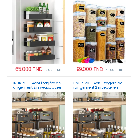
Pratique Cuisine Salle de
stylo Cuisine Placard
Bain Réfrigérateur
65.000
TND
99.000
TND
119.000
TND
159.000
TND
BNBR-20 – 4en1 Étagère de
BNBR-20 – 4en1 Étagère de
rangement 2 niveaux acier
rangement 2 niveaux en
inoxydable rangement
INOX rangement cuisine
cuisine salle de bain et
salle de bain et garde-
garde-manger
manger