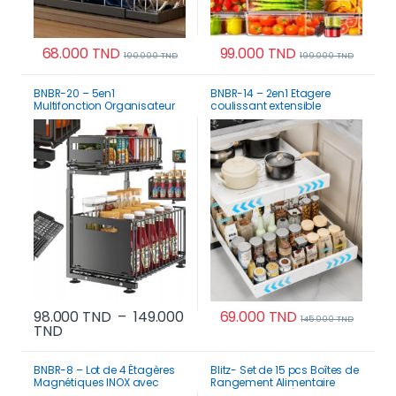
68.000
TND
99.000
TND
100.000
TND
199.000
TND
Ce produit a plusieurs variations. Les options p
BNBR-20 – 5en1
BNBR-14 – 2en1 Etagere
Multifonction Organisateur
coulissant extensible
Coulissant acier inoxydable
ajustable acier inoxydable
pliable Sous Évier 2 Niveaux
rangement cuisine
98.000
TND
–
149.000
69.000
TND
145.000
TND
Plage de prix : 98.000 TND à 149.000 TND
TND
Ce produit a plusi
Ce produit a plusieurs variations. Les options p
BNBR-8 – Lot de 4 Étagères
Blitz- Set de 15 pcs Boîtes de
Magnétiques INOX avec
Rangement Alimentaire
Crochets Rangement
Hermétiques + Étiquettes