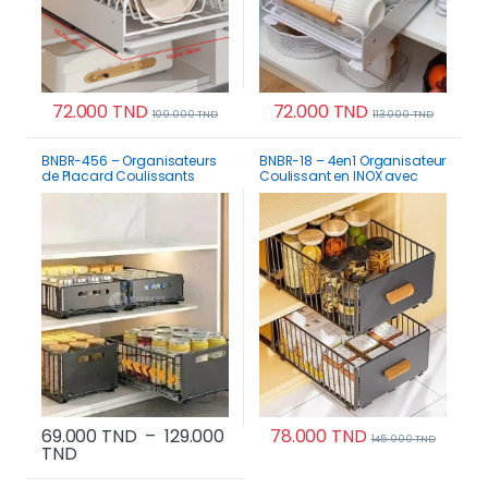
72.000
TND
72.000
TND
109.000
TND
113.000
TND
BNBR-456 – Organisateurs
BNBR-18 – 4en1 Organisateur
de Placard Coulissants
Coulissant en INOX avec
Pliable acier inoxydable
Poignée en Bambou pliable
(2 couches)
69.000
TND
–
129.000
78.000
TND
145.000
TND
Plage de prix : 69.000 TND à 129.000 TND
TND
Ce produit a plusi
Ce produit a plusieurs variations. Les options p