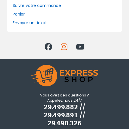
Suivre votre commande
Panier
Envoyer un ticket
Vous avez des questions ?
Appelez nous 24/7
𝟮𝟵.𝟰𝟵𝟵.𝟴𝟴𝟮 //
𝟮𝟵.𝟰𝟵𝟵.𝟴𝟵𝟭 //
𝟮𝟵.𝟰𝟵𝟴.𝟯𝟮𝟲