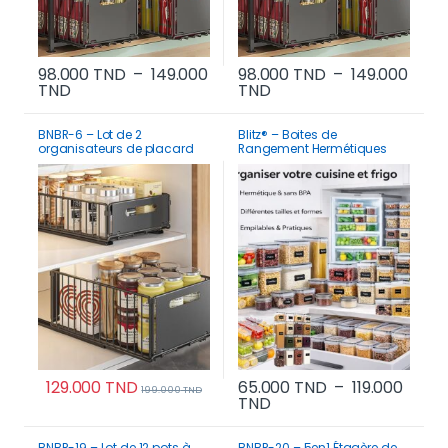
98.000
TND
–
149.000
98.000
TND
–
149.000
Plage de prix : 98.000 TND à 149.000 TND
Plage de prix : 98.000 
TND
TND
Ce produit a plusieurs variations. Les options p
Ce produit a plusi
BNBR-6 – Lot de 2
Blitz® – Boites de
organisateurs de placard
Rangement Hermétiques
coulissants pliable
Multi Tailles Pour Maison et
Cuisine Organisation
Parfaite
129.000
TND
65.000
TND
–
119.000
199.000
TND
Plage de prix : 65.000 
TND
Ce produit a plusi
BNBR-19 – Lot de 12 pots à
BNBR-20 – 5en1 Étagère de