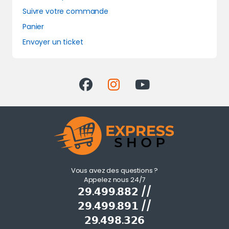
Suivre votre commande
Panier
Envoyer un ticket
Vous avez des questions ?
Appelez nous 24/7
𝟮𝟵.𝟰𝟵𝟵.𝟴𝟴𝟮 //
𝟮𝟵.𝟰𝟵𝟵.𝟴𝟵𝟭 //
𝟮𝟵.𝟰𝟵𝟴.𝟯𝟮𝟲