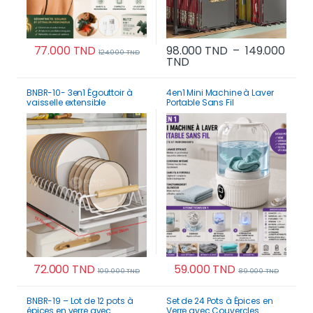
77.000
TND
98.000
TND
–
149.000
124.000
TND
Plage de prix : 98.000 
TND
Ce produit a plusi
BNBR-10- 3en1 Égouttoir à
4en1 Mini Machine à Laver
vaisselle extensible
Portable Sans Fil
séparateurs réglables tiroir
rechargeable – Compacte
coulissant (2 niveaux)
et Performante
72.000
TND
59.000
TND
109.000
TND
89.000
TND
BNBR-19 – Lot de 12 pots à
Set de 24 Pots à Épices en
épices en verre avec
Verre avec Couvercles