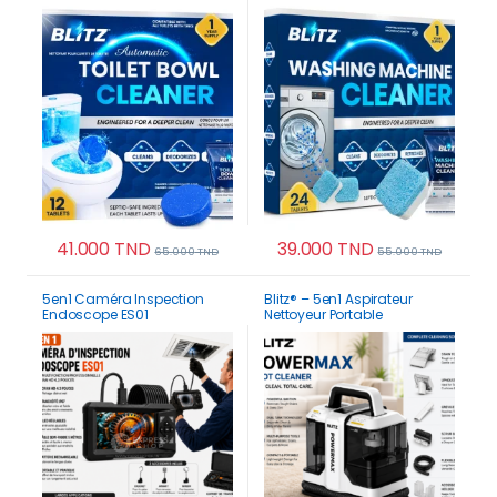
taches mauvaises odeurs |
Complet pour 12 Mois
12 Mois
41.000
TND
39.000
TND
65.000
TND
55.000
TND
5en1 Caméra Inspection
Blitz® – 5en1 Aspirateur
Endoscope ES01
Nettoyeur Portable
Professionnelle avec écran
Professionnel Puissant,
HD 4.3 pouces
Silencieux maison Voiture
1500 watt