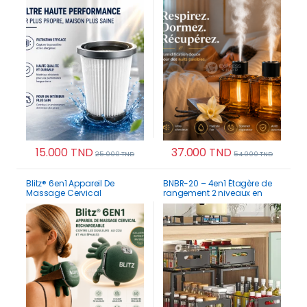
Efficace & Qualité Durable
Rechargeable & Portable
15.000
TND
37.000
TND
25.000
TND
54.000
TND
Blitz® 6en1 Appareil De
BNBR-20 – 4en1 Étagère de
Massage Cervical
rangement 2 niveaux en
Rechargeable Contre Les
INOX rangement cuisine
Douleurs Au Cou Et Aux
salle de bain et garde-
épaules
manger