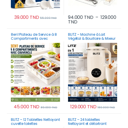
39.000
TND
94.000
TND
–
129.000
55.000
TND
Plage de prix : 94.000 
TND
Ce produit a plusi
8en1 Plateau de Service à 8
BLITZ – Machine à Lait
Compartiments avec
Végétal & Bouilloire & Mixeur
Couvercle – Boîte
8en1 – 1,2 L, Prépare Lait
Multifonction pour Snacks,
d’Amande, Avoine, Soja, Jus,
Fruits et Apéritifs
Smoothies, Soupes,
Nettoyage Automatique
45.000
TND
129.000
TND
89.000
TND
180.000
TND
BLITZ – 12 Tablettes Nettoyant
BLITZ – 24 tablettes
cuvette toilettes
Nettoyant et détartrant
automatique contre les
machine à laver | Nettoyage