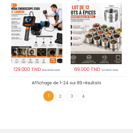
boroscope portable avec
couvercles et châssis
écran IPS de 4,3 pouces
129.000
TND
69.000
TND
166.600
TND
97.000
TND
Trié du plus ré
Affichage de 1–24 sur 89 résultats
1
2
3
4