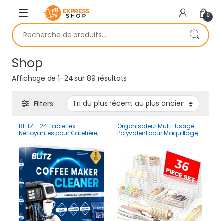
Skip to navigation
Skip to content
0
Recherche pour :
Shop
Trié du plus récent au plus 
Affichage de 1–24 sur 89 résultats
Filters
BLITZ – 24 Tablettes
Organisateur Multi-Usage
Nettoyantes pour Cafetière,
Polyvalent pour Maquillage,
Bouilloire et Robot | 12 Mois
Cuisine et Réfrigérateur