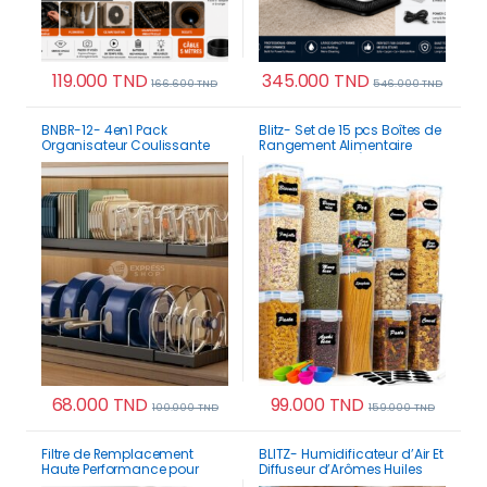
119.000
TND
345.000
TND
166.600
TND
546.000
TND
BNBR-12- 4en1 Pack
Blitz- Set de 15 pcs Boîtes de
Organisateur Coulissante
Rangement Alimentaire
acier inxoydable
Hermétiques + Étiquettes
séparateurs réglables
stylo Cuisine Placard
68.000
TND
99.000
TND
100.000
TND
159.000
TND
Ce produit a plusieurs variations. Les options p
Filtre de Remplacement
BLITZ- Humidificateur d’Air Et
Haute Performance pour
Diffuseur d’Arômes Huiles
Aspirateur – Filtration
Essentielles 500 ml