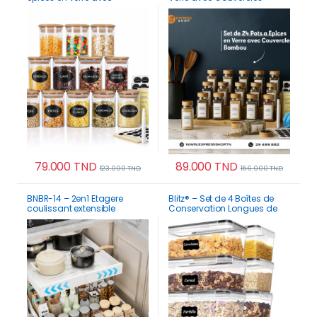
couvercles bambou
Bambou Rangement
hermétiques
Hermétique
79.000
TND
89.000
TND
123.000
TND
156.000
TND
BNBR-14 – 2en1 Etagere
Blitz® – Set de 4 Boîtes de
coulissant extensible
Conservation Longues de
ajustable acier inoxydable
Haute Qualité Alimentaire
rangement cuisine
Hermétiques Pour Cuisine