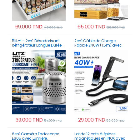
69.000
TND
65.000
TND
145.000
TND
129.000
TND
Ce produit a plusieurs variations. Les options p
Blitz® – 2en1 Désodorisant
2en1 Câble de Charge
Réfrigérateur Longue Durée –
Rapide 240W (1,5m) avec
Éliminateur d’Odeurs
Support Pliable Intégré –
Puissant Multi-Usages
Cordon Robuste pour
Smartphones et Tablettes
39.000
TND
29.000
TND
54.000
TND
59.000
TND
6en1 Caméra Endoscope
Lot de 12 pots à épices
ES05 avec Lumière,
magnétiques en INOX avec