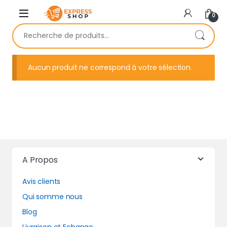
Skip to navigation
Skip to content
0
Recherche pour :
Aucun produit ne correspond à votre sélection.
A Propos
Avis clients
Qui somme nous
Blog