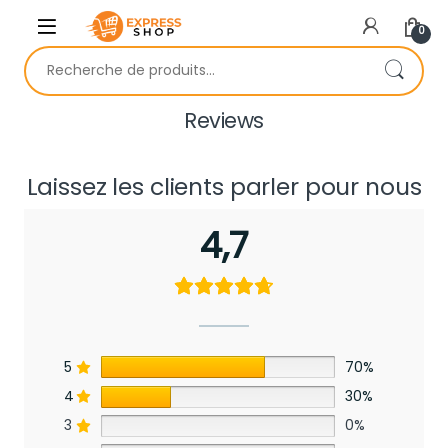
Skip to navigation
Skip to content
0
Recherche pour :
Reviews
Laissez les clients parler pour nous
4,7
5
70%
4
30%
3
0%