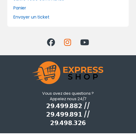
Panier
Envoyer un ticket
Vous avez des questions ?
Appelez nous 24/7
𝟮𝟵.𝟰𝟵𝟵.𝟴𝟴𝟮 //
𝟮𝟵.𝟰𝟵𝟵.𝟴𝟵𝟭 //
𝟮𝟵.𝟰𝟵𝟴.𝟯𝟮𝟲