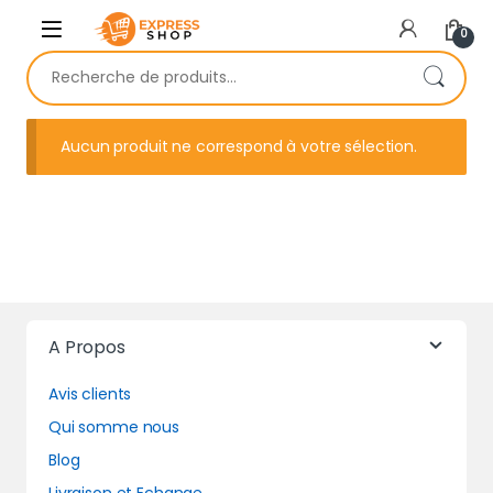
Skip to navigation
Skip to content
0
Recherche pour :
Aucun produit ne correspond à votre sélection.
A Propos
Avis clients
Qui somme nous
Blog