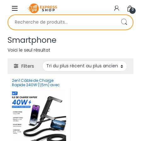
Skip to navigation
Skip to content
0
Recherche pour :
Smartphone
Voici le seul résultat
Filters
2en1 Câble de Charge
Rapide 240W (1,5m) avec
Support Pliable Intégré –
Cordon Robuste pour
Smartphones et Tablettes