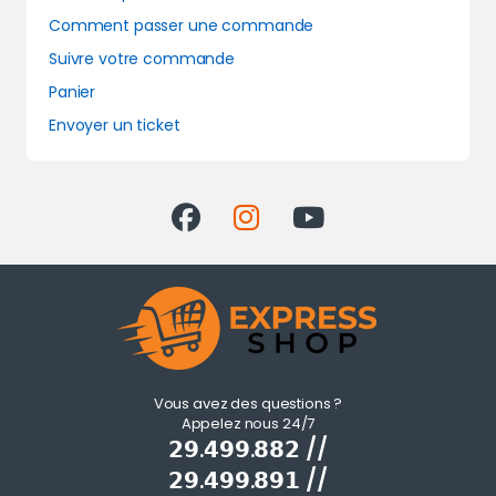
Comment passer une commande
Suivre votre commande
Panier
Envoyer un ticket
Vous avez des questions ?
Appelez nous 24/7
𝟮𝟵.𝟰𝟵𝟵.𝟴𝟴𝟮 //
𝟮𝟵.𝟰𝟵𝟵.𝟴𝟵𝟭 //