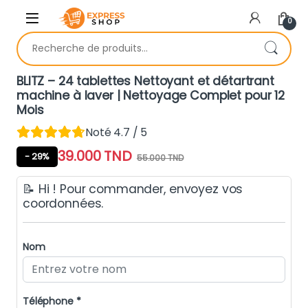
Skip to navigation
Skip to content
0
Recherche pour :
BLITZ – 24 tablettes Nettoyant et détartrant
machine à laver | Nettoyage Complet pour 12
Mois
Noté 4.7 / 5
39.000
TND
- 29%
55.000
TND
📝 Hi ! Pour commander, envoyez vos
coordonnées.
Nom
Téléphone *