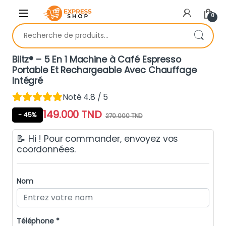
Skip to navigation
Skip to content
0
Recherche pour :
Blitz® – 5 En 1 Machine à Café Espresso
Portable Et Rechargeable Avec Chauffage
Intégré
Noté 4.8 / 5
149.000
TND
- 45%
270.000
TND
📝 Hi ! Pour commander, envoyez vos
coordonnées.
Nom
Téléphone *