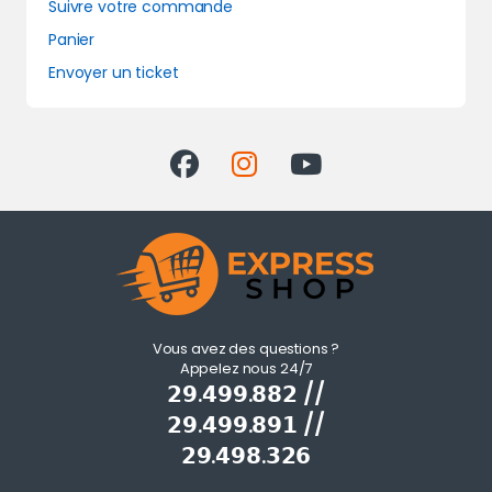
Suivre votre commande
Panier
Envoyer un ticket
Vous avez des questions ?
Appelez nous 24/7
𝟮𝟵.𝟰𝟵𝟵.𝟴𝟴𝟮 //
𝟮𝟵.𝟰𝟵𝟵.𝟴𝟵𝟭 //
𝟮𝟵.𝟰𝟵𝟴.𝟯𝟮𝟲