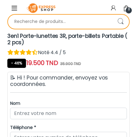
Skip to navigation
Skip to content
0
Recherche pour :
3en1 Porte-lunettes 3R, porte-billets Portable (
2 pcs)
Noté 4.4 / 5
19.500
TND
- 46%
35.900
TND
📝 Hi ! Pour commander, envoyez vos
coordonnées.
Nom
Téléphone *