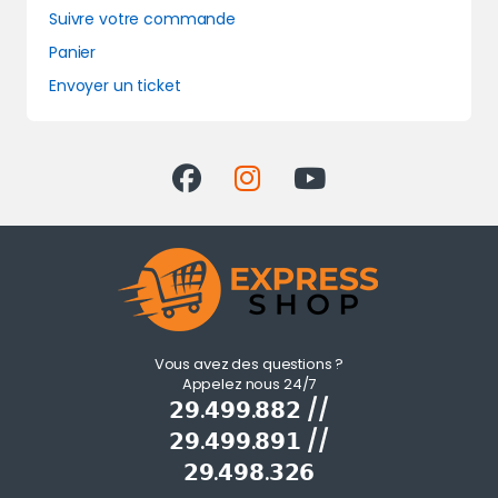
Suivre votre commande
Panier
Envoyer un ticket
Vous avez des questions ?
Appelez nous 24/7
𝟮𝟵.𝟰𝟵𝟵.𝟴𝟴𝟮 //
𝟮𝟵.𝟰𝟵𝟵.𝟴𝟵𝟭 //
𝟮𝟵.𝟰𝟵𝟴.𝟯𝟮𝟲