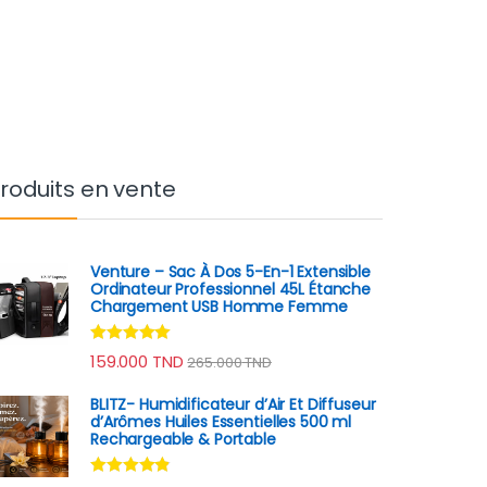
roduits en vente
Venture – Sac À Dos 5-En-1 Extensible
Ordinateur Professionnel 45L Étanche
Chargement USB Homme Femme
Note
4.80
159.000
TND
265.000
TND
sur 5
BLITZ- Humidificateur d’Air Et Diffuseur
d’Arômes Huiles Essentielles 500 ml
Rechargeable & Portable
Note
4.67