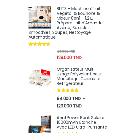
BLITZ - Machine à Lait
Végétal & Bouilloire &
Mixeur 8en1 – 1,2 L,
Prépare Lait d'Amande,
Avoine, Soja, Jus,
Smoothies, Soupes, Nettoyage
Automatique
Note
4.67
180.000
TND
sur 5
129.000
TND
Organisateur Multi-
Usage Polyvalent pour
Maquillage, Cuisine et
Réfrigérateur
Note
4.70
94.000
TND
–
sur 5
Plage de prix : 94.000 TN
129.000
TND
9en1 Power Bank Solaire
16000mAh Étanche
Avec LED Ultra-Puissante