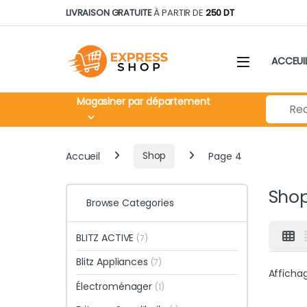
Skip to navigation
Skip to content
LIVRAISON GRATUITE
À PARTIR DE
250 DT
ACCEUI
Search fo
Magasiner par département
Accueil
Shop
Page 4
Sho
Browse Categories
BLITZ ACTIVE
(7)
Blitz Appliances
(7)
Affichag
Électroménager
(1)