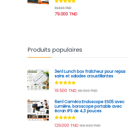
Note
4.70
110.600
TND
sur 5
79.000
TND
Produits populaires
3en1 Lunch box fraîcheur pour repas
sains et salades croustillantes
Note
4.70
19.500
TND
29.000
TND
sur 5
6en1 Caméra Endoscope ES05 avec
Lumière, boroscope portable avec
écran IPS de 4,3 pouces
Note
4.67
129.000
TND
166.600
TND
sur 5