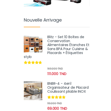
Nouvelle Arrivage
Blitz - Set 10 Boîtes de
Conservation
Alimentaires Étanches Et
Sans BPA Pour Cuisine &
Placards + Étiquettes
stylo
Note
4.60
169.000
TND
sur 5
111.000
TND
BNBR-4 - 4en1
Organisateur de Placard
Coulissant pliable INOX
Note
4.75
119.000
TND
sur 5
69.000
TND