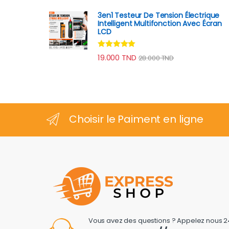
3en1 Testeur De Tension Électrique
Intelligent Multifonction Avec Écran
LCD
Note
4.78
19.000
TND
28.000
TND
sur 5
Choisir le Paiment en ligne
Vous avez des questions ? Appelez nous 2