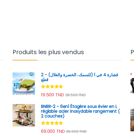
Produits les plus vendus
P
قشارة 4 في 1 (للسمك، الخضرة والغلال) – 2
قطع
Note
4.89
19.500
TND
39.500
TND
sur 5
BNBR-2 - 6en1 Étagère sous évier en L
réglable acier inoxydable rangement (
2 couches)
Note
4.79
69.000
TND
119.000
TND
sur 5