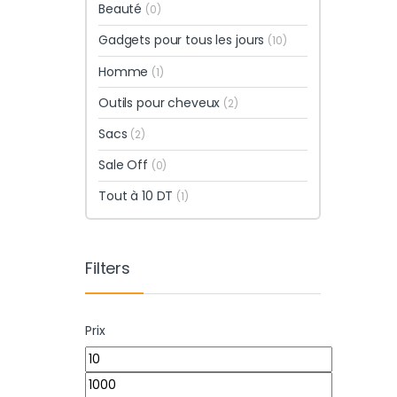
Beauté
(0)
Gadgets pour tous les jours
(10)
Homme
(1)
Outils pour cheveux
(2)
Sacs
(2)
Sale Off
(0)
Tout à 10 DT
(1)
Filters
Prix
Prix min
Prix max