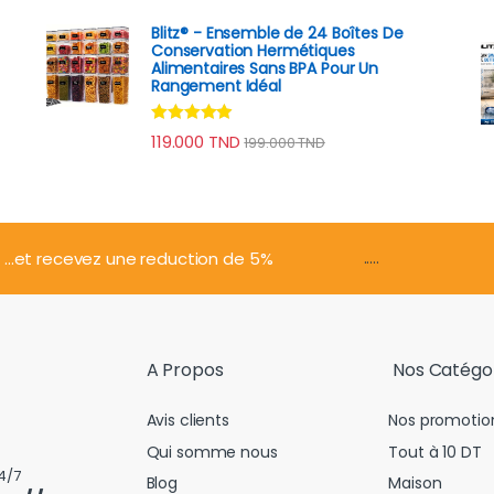
Blitz® - Ensemble de 24 Boîtes De
Conservation Hermétiques
Alimentaires Sans BPA Pour Un
Rangement Idéal
Note
4.74
119.000
TND
199.000
TND
sur 5
.....
...et recevez une reduction de 5%
A Propos
Nos Catégo
Avis clients
Nos promotio
Qui somme nous
Tout à 10 DT
4/7
Blog
Maison