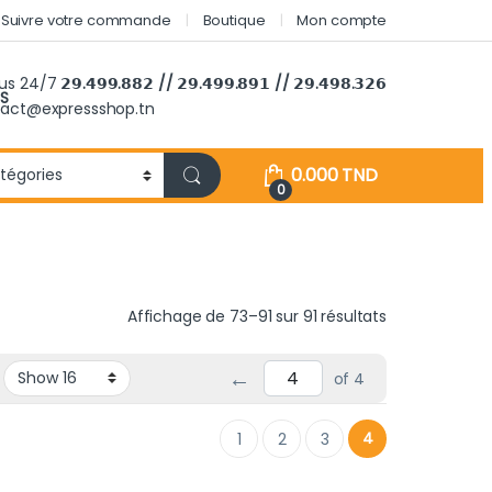
Suivre votre commande
Boutique
Mon compte
ous 24/7
𝟮𝟵.𝟰𝟵𝟵.𝟴𝟴𝟮 // 𝟮𝟵.𝟰𝟵𝟵.𝟴𝟵𝟭 // 𝟮𝟵.𝟰𝟵𝟴.𝟯𝟮𝟲
S
tact@expressshop.tn
0.000
TND
0
Trié du plus r
Affichage de 73–91 sur 91 résultats
←
of 4
4
1
2
3