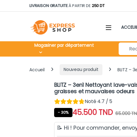
Skip to navigation
Skip to content
LIVRAISON GRATUITE
À PARTIR DE
250 DT
ACCEUI
Search fo
Magasiner par département
Accueil
Nouveau produit
BLITZ – 3
BLITZ – 3en1 Nettoyant lave-vai
graisses et mauvaises odeurs
Noté 4.7 / 5
45.500
TND
- 30%
65.000
TN
📝 Hi ! Pour commander, envo