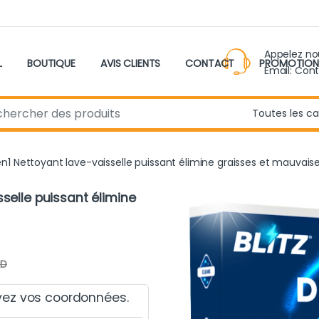
Appelez n
L
BOUTIQUE
AVIS CLIENTS
CONTACT
PROMOTION
Email: Con
r:
en1 Nettoyant lave-vaisselle puissant élimine graisses et mauvais
sselle puissant élimine
D
yez vos coordonnées.