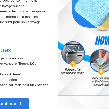
 propre consomme moins
de lavage supérieur.
éries et les moisissures qui se
et sombres de la machine.
lle suffit pour un nettoyage
ques
age concentrées
e-vaisselle (Bosch, LG,
dorisant 3-en-1
 pré-dosées
sation par mois pour un entretien
intenant !