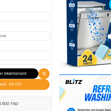
er Maintenant
redit -5% OFF
5.500
TND