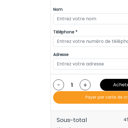
Nom
Téléphone *
Adresse
-
+
Achet
Payer par carte de c
Sous-total
4