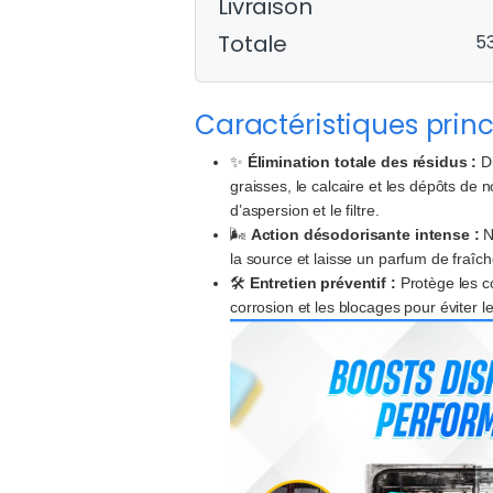
Livraison
Totale
5
Caractéristiques princ
✨
Élimination totale des résidus :
Di
graisses, le calcaire et les dépôts de 
d’aspersion et le filtre.
🌬️
Action désodorisante intense :
N
la source et laisse un parfum de fraîc
🛠️
Entretien préventif :
Protège les c
corrosion et les blocages pour éviter 