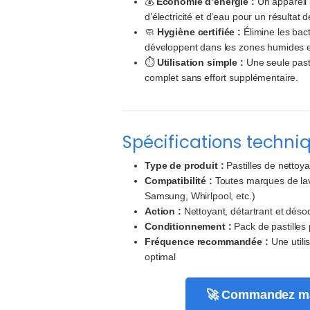
💰
Économie d’énergie :
Un appareil
d’électricité et d’eau pour un résultat 
🧼
Hygiène certifiée :
Élimine les bact
développent dans les zones humides 
⏱️
Utilisation simple :
Une seule pasti
complet sans effort supplémentaire.
Spécifications techni
Type de produit :
Pastilles de nettoy
Compatibilité :
Toutes marques de lav
Samsung, Whirlpool, etc.)
Action :
Nettoyant, détartrant et déso
Conditionnement :
Pack de pastilles
Fréquence recommandée :
Une utili
optimal
🚀 Commandez ma