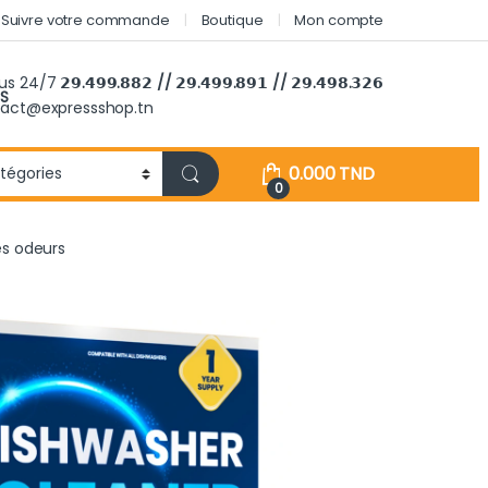
Suivre votre commande
Boutique
Mon compte
ous 24/7
𝟮𝟵.𝟰𝟵𝟵.𝟴𝟴𝟮 // 𝟮𝟵.𝟰𝟵𝟵.𝟴𝟵𝟭 // 𝟮𝟵.𝟰𝟵𝟴.𝟯𝟮𝟲
S
tact@expressshop.tn
0.000
TND
0
es odeurs