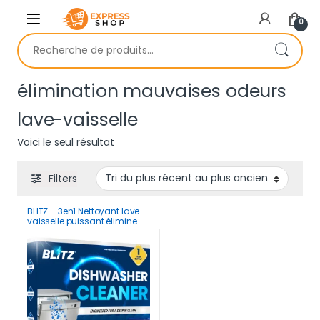
Skip to navigation
Skip to content
0
Recherche pour :
élimination mauvaises odeurs
lave-vaisselle
Voici le seul résultat
Filters
BLITZ – 3en1 Nettoyant lave-
vaisselle puissant élimine
graisses et mauvaises
odeurs