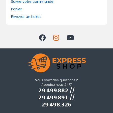
Suivre votre commande
Panier
Envoyer un ticket
Vous avez des questions ?
Appelez nous 24/7
𝟮𝟵.𝟰𝟵𝟵.𝟴𝟴𝟮 //
𝟮𝟵.𝟰𝟵𝟵.𝟴𝟵𝟭 //
𝟮𝟵.𝟰𝟵𝟴.𝟯𝟮𝟲