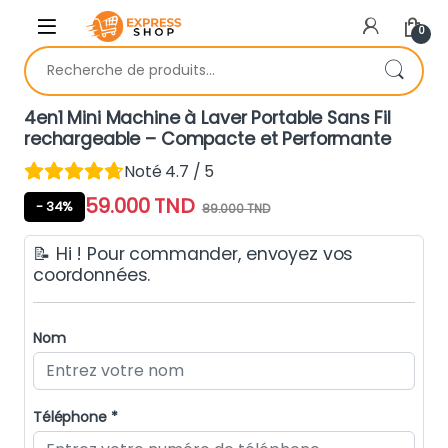
Skip to navigation
Skip to content
0
Recherche pour :
4en1 Mini Machine à Laver Portable Sans Fil
rechargeable – Compacte et Performante
Noté 4.7 / 5
59.000
TND
- 34%
89.000
TND
📝 Hi ! Pour commander, envoyez vos
coordonnées.
Nom
Téléphone *