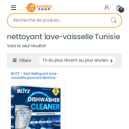
Skip to navigation
Skip to content
0
Recherche pour :
nettoyant lave-vaisselle Tunisie
Voici le seul résultat
Filters
BLITZ – 3en1 Nettoyant lave-
vaisselle puissant élimine
graisses et mauvaises
odeurs