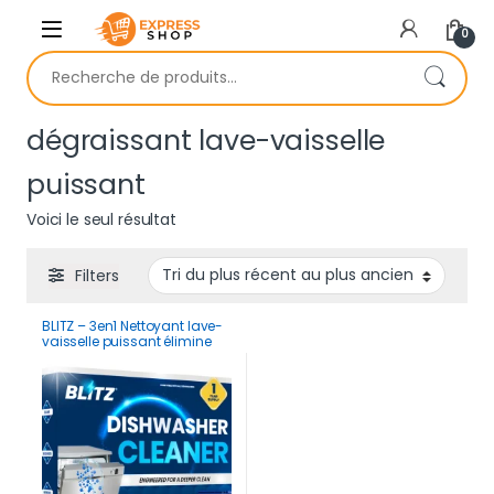
Skip to navigation
Skip to content
0
Recherche pour :
dégraissant lave-vaisselle
puissant
Voici le seul résultat
Filters
BLITZ – 3en1 Nettoyant lave-
vaisselle puissant élimine
graisses et mauvaises
odeurs