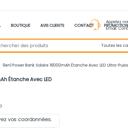
Appelez n
L
BOUTIQUE
AVIS CLIENTS
CONTACT
PROMOTION
Email: Con
r:
9en1 Power Bank Solaire 16000mAh Étanche Avec LED Ultra-Puis
mAh Étanche Avec LED
D
yez vos coordonnées.