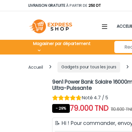
Skip to navigation
Skip to content
LIVRAISON GRATUITE
À PARTIR DE
250 DT
ACCEUI
Search fo
Magasiner par département
Accueil
Gadgets pour tous les jours
9en1 Power Bank Solaire 16000
Ultra-Puissante
Noté 4.7 / 5
79.000
TND
- 29%
110.600
TN
📝 Hi ! Pour commander, envo