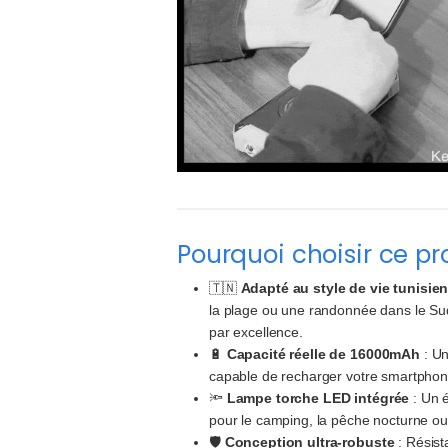
Pourquoi choisir ce pr
🇹🇳
Adapté au style de vie tunisie
la plage ou une randonnée dans le Sud
par excellence.
🔋
Capacité réelle de 16000mAh
: Un
capable de recharger votre smartphone
🔦
Lampe torche LED intégrée
: Un é
pour le camping, la pêche nocturne ou
🛡️
Conception ultra-robuste
: Résist