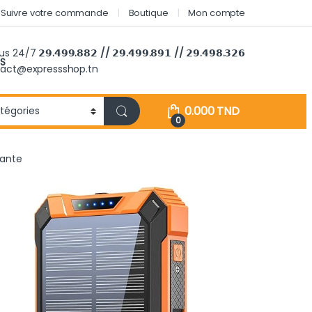
Suivre votre commande
Boutique
Mon compte
ous 24/7
𝟮𝟵.𝟰𝟵𝟵.𝟴𝟴𝟮 // 𝟮𝟵.𝟰𝟵𝟵.𝟴𝟵𝟭 // 𝟮𝟵.𝟰𝟵𝟴.𝟯𝟮𝟲
S
tact@expressshop.tn
0.000
TND
0
sante