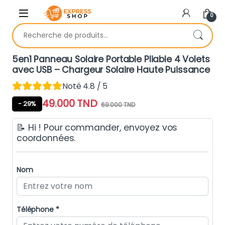
Skip to navigation
Skip to content
0
Recherche pour :
5en1 Panneau Solaire Portable Pliable 4 Volets
avec USB – Chargeur Solaire Haute Puissance
Noté 4.8 / 5
49.000
TND
- 29%
69.000
TND
📝 Hi ! Pour commander, envoyez vos
coordonnées.
Nom
Téléphone *