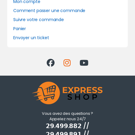
Mon compte
Comment passer une commande
Suivre votre commande
Panier
Envoyer un ticket
Vous avez des questions ?
Appelez nous 24/7
𝟮𝟵.𝟰𝟵𝟵.𝟴𝟴𝟮 //
𝟮𝟵.𝟰𝟵𝟵.𝟴𝟵𝟭 //