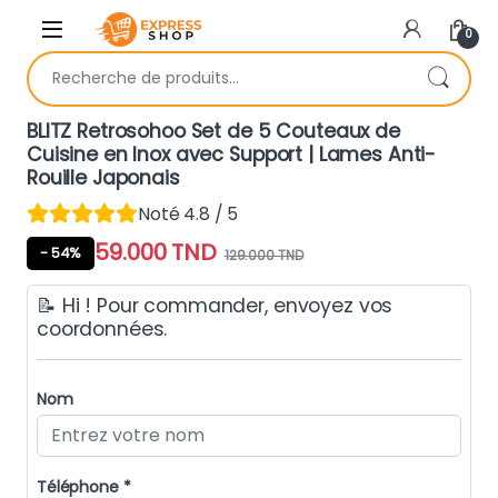
Skip to navigation
Skip to content
0
Recherche pour :
BLITZ Retrosohoo Set de 5 Couteaux de
Cuisine en Inox avec Support | Lames Anti-
Rouille Japonais
Noté 4.8 / 5
59.000
TND
- 54%
129.000
TND
📝 Hi ! Pour commander, envoyez vos
coordonnées.
Nom
Téléphone *