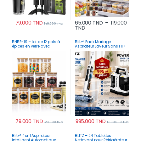
79.000
TND
65.000
TND
–
119.000
149.990
TND
Plage de prix : 65.000 
TND
Ce produit a plusi
BNBR-19 – Lot de 12 pots à
Blitz® Pack Mariage
épices en verre avec
Aspirateur Laveur Sans Fil +
couvercles bambou
Aspirateur Nettoyeur de
hermétiques
Taches PowerMax
79.000
TND
995.000
TND
123.000
TND
1.399.000
TND
Blitz® 4en1 Aspirateur
BLITZ – 24 Tablettes
Intelligent Automatique
Nettoyant pour Réfrigérateur