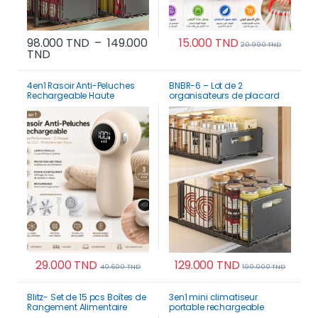
98.000
TND
–
149.000
15.000
TND
20.990
TND
Plage de prix : 98.000 TND à 149.000 TND
TND
Ce produit a plusieurs variations. Les options p
4en1 Rasoir Anti-Peluches
BNBR-6 – Lot de 2
Rechargeable Haute
organisateurs de placard
Performance – 3 Vitesses &
coulissants pliable
Écran LCD, Protection des
Tissus
29.000
TND
129.000
TND
40.600
TND
199.000
TND
Blitz- Set de 15 pcs Boîtes de
3en1 mini climatiseur
Rangement Alimentaire
portable rechargeable
Hermétiques + Étiquettes