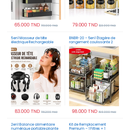
65.000
TND
79.000
TND
119.000
TND
123.000
TND
5en1 Masseur de tête
BNBR-20 – 5en1 Étagère de
électrique Rechargeable
rangement coulissante 2
poulpe avec 10 nœuds pour
Niveaux acier inoxydable
relaxation profonde et anti
stress
83.000
TND
98.000
TND
116.200
TND
169.000
TND
Ce produit a plusi
2en1 Balance alimentaire
Kit de Remplacement
numérique portable pliante
Premium – 1 Filtres + 1