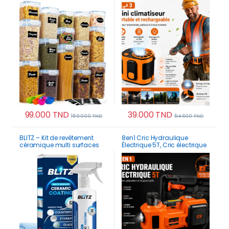
stylo Cuisine Placard
99.000
TND
39.000
TND
159.000
TND
54.600
TND
BLITZ – Kit de revêtement
8en1 Cric Hydraulique
céramique multi surfaces
Électrique 5T, Cric électrique
haute brillance
Voiture 12V avec Pompe
Gonflable et lumière LED