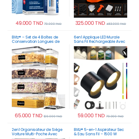
49.000
TND
325.000
TND
79.000
TND
483.000
TND
Blitz® – Set de 4 Boîtes de
6en1 Applique LED Murale
Conservation Longues de
Sans Fil Rechargeable Avec
Haute Qualité Alimentaire
Télécommande – Éclairage
Hermétiques Pour Cuisine
Tactile & Pivotant 360°
65.000
TND
59.000
TND
129.000
TND
79.000
TND
2en1 Organisateur de Siège
Blitz® 5-en-1 Aspirateur Sec
Voiture Multi-Poche Avec
& Eau Sans Fil – 1500 W
Porte-Tablette
Puissant, Léger, Silencieux