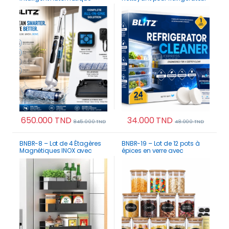
Sans Fil Robot Laveur Sol
et Machine à Glaçons |
Professionnel Puissant, Léger,
Complet pour 12 Mois
Silencieux
650.000
TND
34.000
TND
845.000
TND
48.000
TND
BNBR-8 – Lot de 4 Étagères
BNBR-19 – Lot de 12 pots à
Magnétiques INOX avec
épices en verre avec
Crochets Rangement
couvercles bambou
Pratique Cuisine Salle de
hermétiques
Bain Réfrigérateur