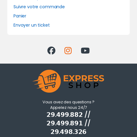
Suivre votre commande
Panier
Envoyer un ticket
Vous avez des questions ?
Appelez nous 24/7
𝟮𝟵.𝟰𝟵𝟵.𝟴𝟴𝟮 //
𝟮𝟵.𝟰𝟵𝟵.𝟴𝟵𝟭 //
𝟮𝟵.𝟰𝟵𝟴.𝟯𝟮𝟲