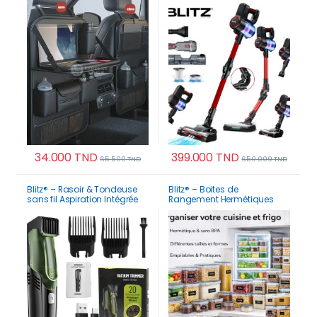
avec Détecteur de Microbes
34.000
TND
399.000
TND
65.500
TND
650.000
TND
Blitz® – Rasoir & Tondeuse
Blitz® – Boites de
sans fil Aspiration Intégrée
Rangement Hermétiques
Rechargeable Étanche
Multi Tailles Pour Maison et
Cuisine Organisation
Parfaite