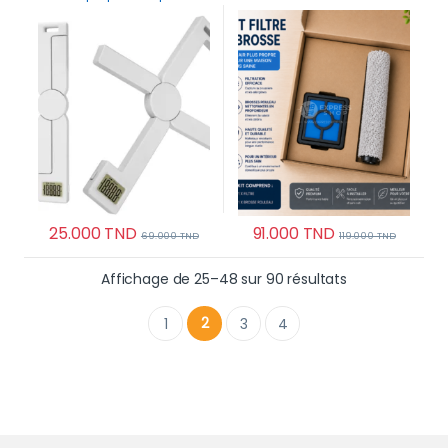
compacte, très précise avec
Brosses Rouleaux pour
écran LCD 5Kg
Aspirateur Laveur
25.000
TND
91.000
TND
69.000
TND
119.000
TND
Trié du plus r
Affichage de 25–48 sur 90 résultats
2
1
3
4