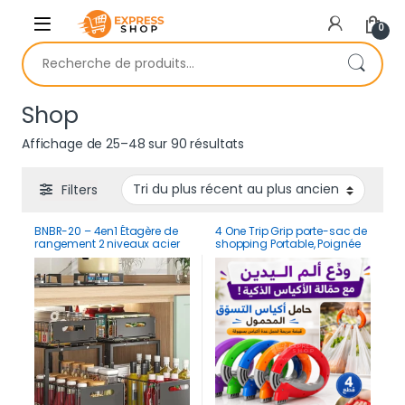
Skip to navigation
Skip to content
0
Recherche pour :
Shop
Trié du plus récent au plu
Affichage de 25–48 sur 90 résultats
Filters
BNBR-20 – 4en1 Étagère de
4 One Trip Grip porte-sac de
rangement 2 niveaux acier
shopping Portable, Poignée
inoxydable rangement
de support
cuisine salle de bain et
garde-manger