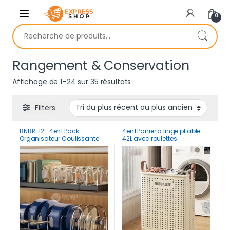
Skip to navigation
Skip to content
0
Recherche pour :
Rangement & Conservation
Trié du plus récent au plus 
Affichage de 1–24 sur 35 résultats
Filters
BNBR-12- 4en1 Pack
4en1 Panier à linge pliable
Organisateur Coulissante
42L avec roulettes
acier inxoydable
multifonction rangement
séparateurs réglables
pratique maison