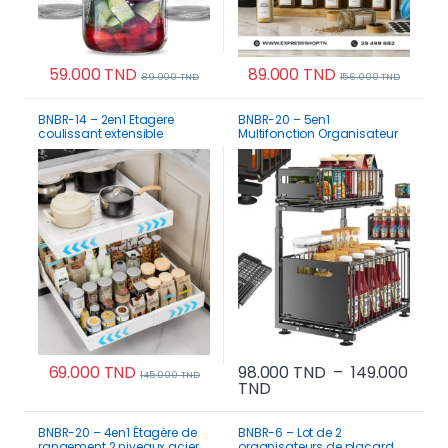
59.000
TND
89.000
TND
89.000
TND
156.000
TND
BNBR-14 – 2en1 Etagere
BNBR-20 – 5en1
coulissant extensible
Multifonction Organisateur
ajustable acier inoxydable
Coulissant acier inoxydable
rangement cuisine
pliable Sous Évier 2 Niveaux
69.000
TND
98.000
TND
–
149.000
145.000
TND
Plage de prix : 98.000 
TND
Ce produit a plusieurs variations. Les options p
Ce produit a plusi
BNBR-20 – 4en1 Étagère de
BNBR-6 – Lot de 2
rangement 2 niveaux acier
organisateurs de placard