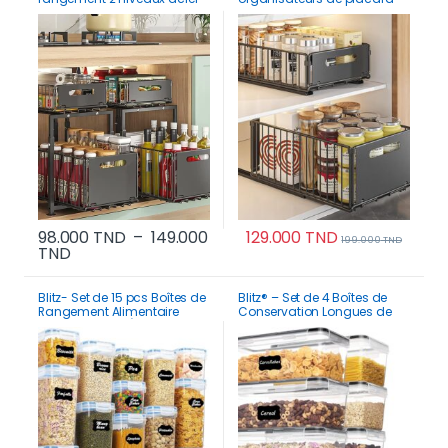
inoxydable rangement
coulissants pliable
cuisine salle de bain et
garde-manger
98.000
TND
–
149.000
129.000
TND
199.000
TND
Plage de prix : 98.000 TND à 149.000 TND
TND
Ce produit a plusieurs variations. Les options p
Blitz- Set de 15 pcs Boîtes de
Blitz® – Set de 4 Boîtes de
Rangement Alimentaire
Conservation Longues de
Hermétiques + Étiquettes
Haute Qualité Alimentaire
stylo Cuisine Placard
Hermétiques Pour Cuisine