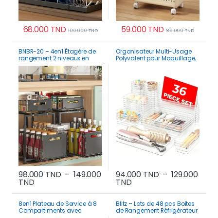
68.000
TND
59.000
TND
100.000
TND
89.000
TND
Ce produit a plusieurs variations. Les options p
BNBR-20 – 4en1 Étagère de
Organisateur Multi-Usage
rangement 2 niveaux en
Polyvalent pour Maquillage,
INOX rangement cuisine
Cuisine et Réfrigérateur
salle de bain et garde-
manger
98.000
TND
–
149.000
94.000
TND
–
129.000
Plage de prix : 98.000 TND à 149.000 TND
Plage de prix : 94.000 
TND
TND
Ce produit a plusieurs variations. Les options p
Ce produit a plusi
8en1 Plateau de Service à 8
Blitz – Lots de 48 pcs Boîtes
Compartiments avec
de Rangement Réfrigérateur
Couvercle – Boîte
Alimentaire Transparent