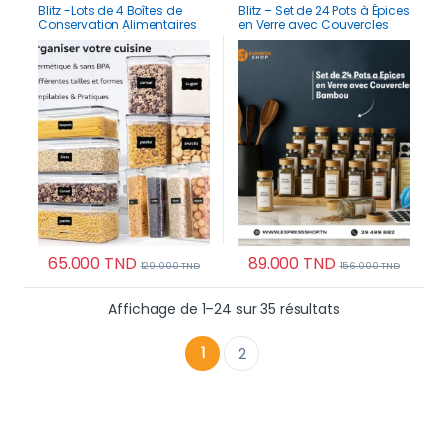
Blitz -Lots de 4 Boîtes de
Blitz – Set de 24 Pots à Épices
Conservation Alimentaires
en Verre avec Couvercles
Multi Tailles + Étiquettes stylo
Bambou Rangement
25L
Hermétique
65.000
TND
89.000
TND
129.000
TND
156.000
TND
Ce produit a plusieurs variations. Les options p
Trié du plus réc
Affichage de 1–24 sur 35 résultats
1
2