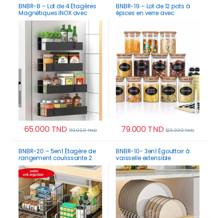
BNBR-8 – Lot de 4 Étagères
BNBR-19 – Lot de 12 pots à
Magnétiques INOX avec
épices en verre avec
Crochets Rangement
couvercles bambou
Pratique Cuisine Salle de
hermétiques
Bain Réfrigérateur
65.000
TND
79.000
TND
119.000
TND
123.000
TND
BNBR-20 – 5en1 Étagère de
BNBR-10- 3en1 Égouttoir à
rangement coulissante 2
vaisselle extensible
Niveaux acier inoxydable
séparateurs réglables tiroir
coulissant (2 niveaux)