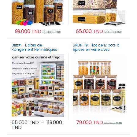
99.000
TND
65.000
TND
159.000
TND
129.000
TND
Blitz® – Boites de
BNBR-19 – Lot de 12 pots à
Rangement Hermétiques
épices en verre avec
Multi Tailles Pour Maison et
couvercles bambou
Cuisine Organisation
hermétiques
Parfaite
65.000
TND
–
119.000
79.000
TND
123.000
TND
Plage de prix : 65.000 TND à 119.000 TND
TND
Ce produit a plusieurs variations. Les options p