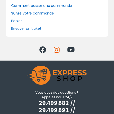
Comment passer une commande
Suivre votre commande
Panier
Envoyer un ticket
Vous avez des questions ?
Appelez nous 24/7
𝟮𝟵.𝟰𝟵𝟵.𝟴𝟴𝟮 //
𝟮𝟵.𝟰𝟵𝟵.𝟴𝟵𝟭 //