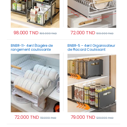
98.000
TND
72.000
TND
169.000
TND
109.000
TND
Ce produit a plusieurs variations. Les options p
BNBR-11- 4en1 Étagère de
BNBR-5 – 4en1 Organisateur
rangement coulissante
de Placard Coulissant
acier inoxydable panier
Pliable acier inoxydable
support vaisselle (2
grande Capacité
couches)
72.000
TND
79.000
TND
113.000
TND
129.000
TND