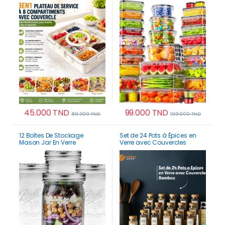
Multifonction pour Snacks,
Cuisine & Placards (24
Fruits et Apéritifs
Boîtes + 24 Couvercles)
45.000
TND
99.000
TND
89.000
TND
199.000
TND
12 Boîtes De Stockage
Set de 24 Pots à Épices en
Mason Jar En Verre
Verre avec Couvercles
Hermétique 480 ml
Bambou Rangement
Multifonction Haute Qualité
Hermétique