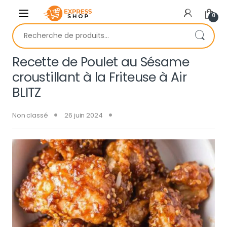
Skip to navigation
Skip to content
0
Recherche pour :
Recette de Poulet au Sésame
croustillant à la Friteuse à Air
BLITZ
Non classé
26 juin 2024