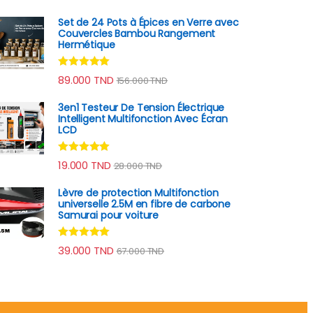
Set de 24 Pots à Épices en Verre avec
Couvercles Bambou Rangement
Hermétique
Note
4.78
89.000
TND
156.000
TND
sur 5
3en1 Testeur De Tension Électrique
Intelligent Multifonction Avec Écran
LCD
Note
4.78
19.000
TND
28.000
TND
sur 5
Lèvre de protection Multifonction
universelle 2.5M en fibre de carbone
Samurai pour voiture
Note
4.78
39.000
TND
67.000
TND
sur 5