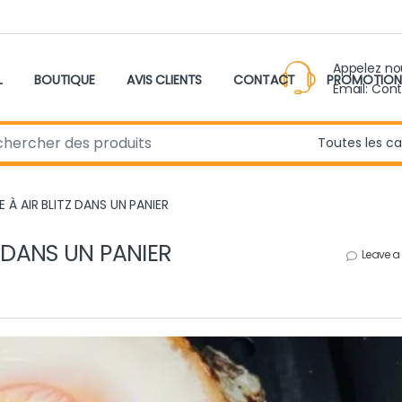
Appelez n
L
BOUTIQUE
AVIS CLIENTS
CONTACT
PROMOTION
Email: Con
r:
E À AIR BLITZ DANS UN PANIER
Z DANS UN PANIER
Leave 