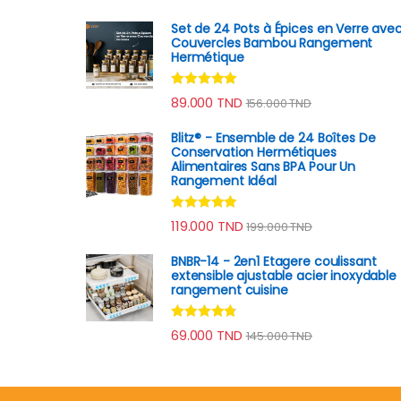
Set de 24 Pots à Épices en Verre ave
Couvercles Bambou Rangement
Hermétique
Note
4.78
89.000
TND
156.000
TND
sur 5
Blitz® - Ensemble de 24 Boîtes De
Conservation Hermétiques
Alimentaires Sans BPA Pour Un
Rangement Idéal
Note
4.74
119.000
TND
199.000
TND
sur 5
BNBR-14 - 2en1 Etagere coulissant
extensible ajustable acier inoxydable
rangement cuisine
Note
4.64
69.000
TND
145.000
TND
sur 5