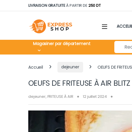
Skip to navigation
Skip to content
LIVRAISON GRATUITE
À PARTIR DE
250 DT
ACCEUI
Search fo
Magasiner par département
Accueil
dejeuner
OEUFS DE FRITEUS
OEUFS DE FRITEUSE À AIR BLIT
dejeuner
,
FRITEUSE À AIR
12 juillet 2024