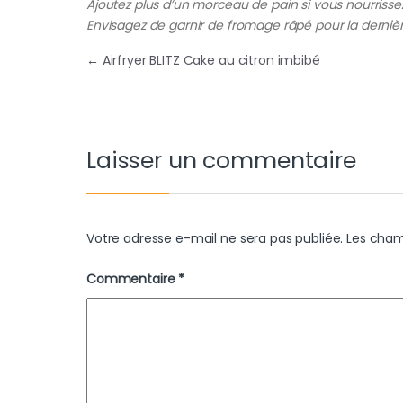
Ajoutez plus d’un morceau de pain si vous nourrisse
Envisagez de garnir de fromage râpé pour la derniè
Navigation de l’article
←
Airfryer BLITZ Cake au citron imbibé
Laisser un commentaire
Votre adresse e-mail ne sera pas publiée.
Les cham
Commentaire
*