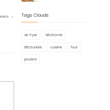
Tags Clouds
Merano
→
air fryer
blitzhome
blitztunisie
cuisine
four
poulets