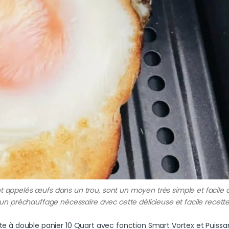
t appelés œufs dans un trou, sont un moyen très simple et facile 
ucun préchauffage nécessaire avec cette délicieuse et facile recett
lligante à double panier 10 Quart avec fonction Smart Vortex et Puiss