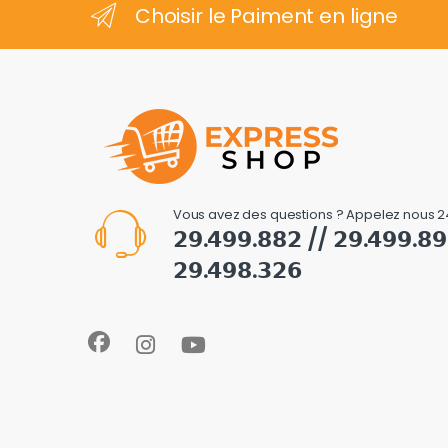
Choisir le Paiment en ligne
Vous avez des questions ? Appelez nous 2
𝟮𝟵.𝟰𝟵𝟵.𝟴𝟴𝟮 // 𝟮𝟵.𝟰𝟵𝟵.𝟴
𝟮𝟵.𝟰𝟵𝟴.𝟯𝟮𝟲