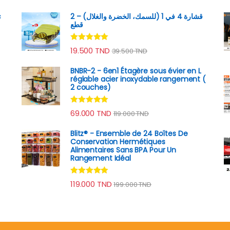
c
قشارة 4 في 1 (للسمك، الخضرة والغلال) – 2
قطع
Note
4.89
19.500
TND
39.500
TND
sur 5
BNBR-2 - 6en1 Étagère sous évier en L
réglable acier inoxydable rangement (
2 couches)
Note
4.79
69.000
TND
119.000
TND
sur 5
Blitz® - Ensemble de 24 Boîtes De
Conservation Hermétiques
Alimentaires Sans BPA Pour Un
Rangement Idéal
Note
4.74
119.000
TND
199.000
TND
sur 5