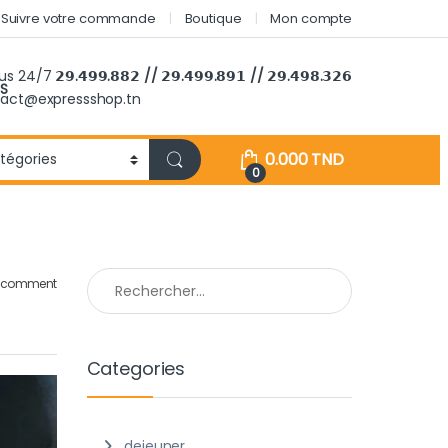
Suivre votre commande
Boutique
Mon compte
ous 24/7
𝟮𝟵.𝟰𝟵𝟵.𝟴𝟴𝟮 // 𝟮𝟵.𝟰𝟵𝟵.𝟴𝟵𝟭 // 𝟮𝟵.𝟰𝟵𝟴.𝟯𝟮𝟲
S
tact@expressshop.tn
0.000
TND
0
Rechercher :
a comment
Categories
dejeuner