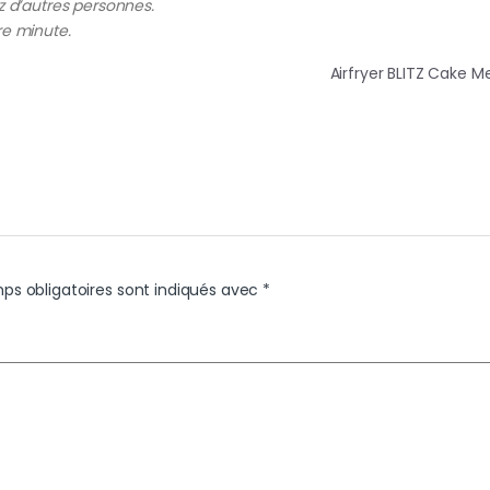
z d’autres personnes.
re minute.
Airfryer BLITZ Cake 
ps obligatoires sont indiqués avec
*