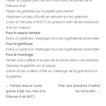
Placer un papier parchemin troué dans le panier de la
friteuse à air.
Placer les galettes sur le papier parchemin
Vaporiser un peu d’huile en aérosol sur les galettes.
Cuire 10 minutes à 400 ˚F, en prenant soin de les retourner
à la mi-cuisson.
Pour la sauce tartare:
Dans un petit bol, mélanger tous les ingrédients ensemble.
Pour la garniture:
Dans un petit bol, mélanger tous les ingrédients ensemble.
Pour le montage:
Verser une cuillère à soupe de la sauce dans une assiette.
Déposer la galette sur la sauce.
Garnir d’une cuillère à thé du mélange de la garniture sur
la galette.
Navigation de l’article
←
Patate douce toute
Pain aux bananes marbré
garnie style tex mex à la
au chocolat
→
friteuse à air BLITZ