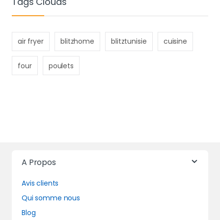
Tags Clouds
air fryer
blitzhome
blitztunisie
cuisine
four
poulets
A Propos
Avis clients
Qui somme nous
Blog