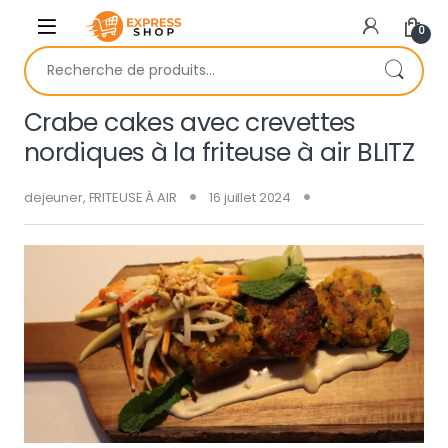
Skip to navigation
Skip to content
0
Recherche pour :
Crabe cakes avec crevettes
nordiques à la friteuse à air BLITZ
dejeuner
,
FRITEUSE À AIR
16 juillet 2024