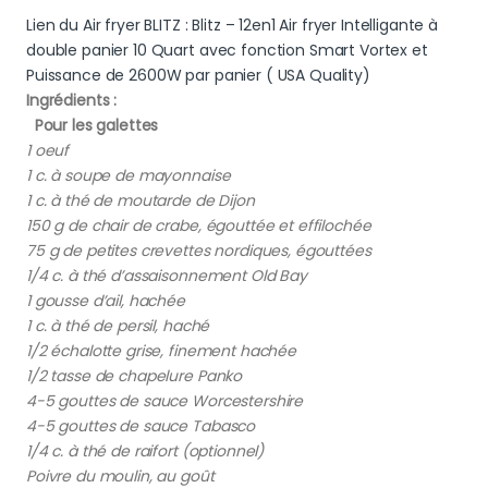
Lien du Air fryer BLITZ : Blitz – 12en1 Air fryer Intelligante à
double panier 10 Quart avec fonction Smart Vortex et
Puissance de 2600W par panier ( USA Quality)
Ingrédients :
Pour les galettes
1 oeuf
1 c. à soupe de mayonnaise
1 c. à thé de moutarde de Dijon
150 g de chair de crabe, égouttée et effilochée
75 g de petites crevettes nordiques, égouttées
1/4 c. à thé d’assaisonnement Old Bay
1 gousse d’ail, hachée
1 c. à thé de persil, haché
1/2 échalotte grise, finement hachée
1/2 tasse de chapelure Panko
4-5 gouttes de sauce Worcestershire
4-5 gouttes de sauce Tabasco
1/4 c. à thé de raifort (optionnel)
Poivre du moulin, au goût