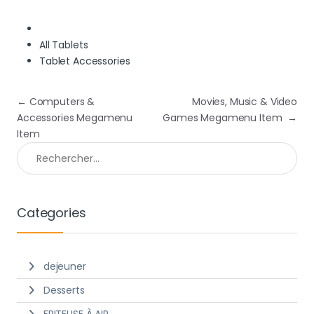
All Tablets
Tablet Accessories
Navigation de l’article
←
Computers &
Movies, Music & Video
Accessories Megamenu
Games Megamenu Item
→
Item
Rechercher :
Categories
dejeuner
Desserts
FRITEUSE À AIR