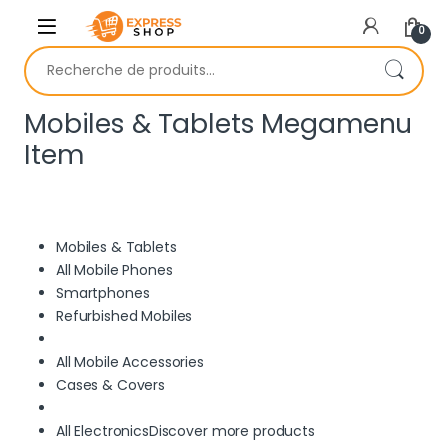
Skip to navigation
Skip to content
0
Recherche pour :
Mobiles & Tablets Megamenu
Item
Mobiles & Tablets
All Mobile Phones
Smartphones
Refurbished Mobiles
All Mobile Accessories
Cases & Covers
All Electronics
Discover more products