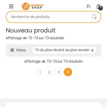
Skip to navigation
Skip to content
0
Recherche pour :
Nouveau produit
Trié du plus récent au plu
Affichage de 73–73 sur 73 résultats
Filters
Trié du plus ré
Affichage de 73–73 sur 73 résultats
4
1
2
3