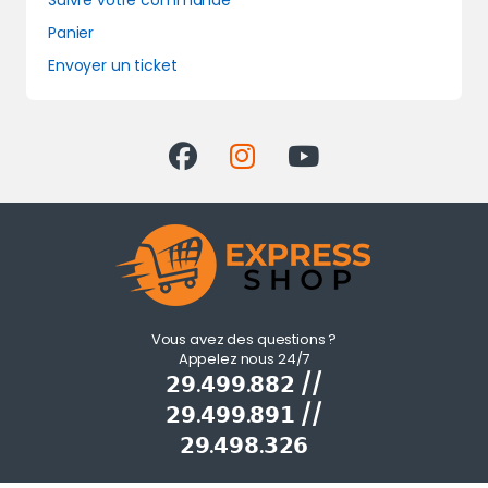
Suivre votre commande
Panier
Envoyer un ticket
Vous avez des questions ?
Appelez nous 24/7
𝟮𝟵.𝟰𝟵𝟵.𝟴𝟴𝟮 //
𝟮𝟵.𝟰𝟵𝟵.𝟴𝟵𝟭 //
𝟮𝟵.𝟰𝟵𝟴.𝟯𝟮𝟲