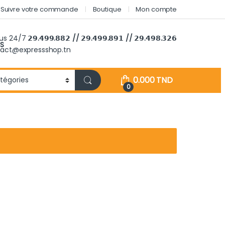
Suivre votre commande
Boutique
Mon compte
ous 24/7
𝟮𝟵.𝟰𝟵𝟵.𝟴𝟴𝟮 // 𝟮𝟵.𝟰𝟵𝟵.𝟴𝟵𝟭 // 𝟮𝟵.𝟰𝟵𝟴.𝟯𝟮𝟲
S
tact@expressshop.tn
0.000
TND
0