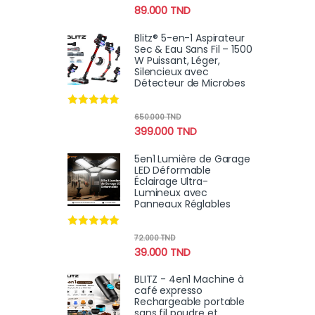
sur 5
89.000
TND
Blitz® 5-en-1 Aspirateur
Sec & Eau Sans Fil – 1500
W Puissant, Léger,
Silencieux avec
Détecteur de Microbes
Note
4.78
650.000
TND
sur 5
399.000
TND
5en1 Lumière de Garage
LED Déformable
Éclairage Ultra-
Lumineux avec
Panneaux Réglables
Note
4.82
72.000
TND
sur 5
39.000
TND
BLITZ - 4en1 Machine à
café expresso
Rechargeable portable
sans fil poudre et