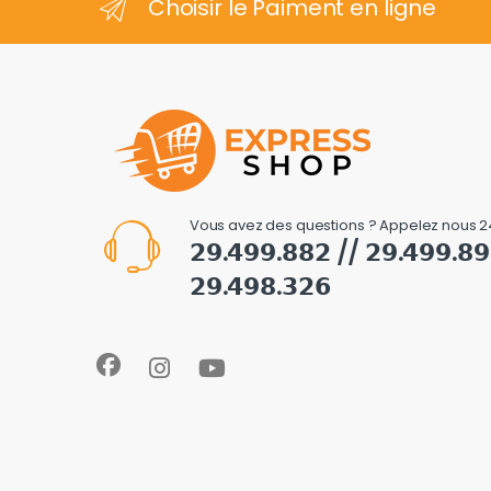
Choisir le Paiment en ligne
Vous avez des questions ? Appelez nous 2
𝟮𝟵.𝟰𝟵𝟵.𝟴𝟴𝟮 // 𝟮𝟵.𝟰𝟵𝟵.𝟴
𝟮𝟵.𝟰𝟵𝟴.𝟯𝟮𝟲