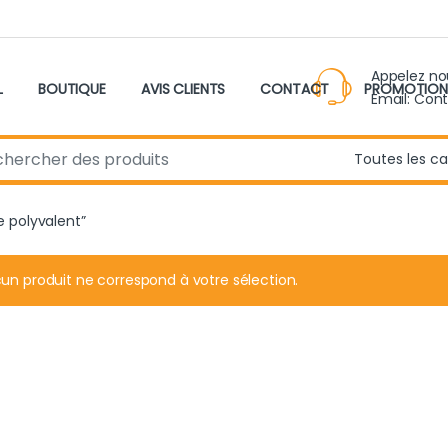
Appelez n
L
BOUTIQUE
AVIS CLIENTS
CONTACT
PROMOTION
Email: Con
r:
ne polyvalent”
un produit ne correspond à votre sélection.