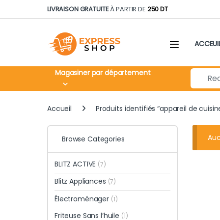
Skip to navigation
Skip to content
LIVRAISON GRATUITE
À PARTIR DE
250 DT
ACCEUI
Search fo
Magasiner par département
Accueil
Produits identifiés “appareil de cuisi
Auc
Browse Categories
BLITZ ACTIVE
(7)
Blitz Appliances
(7)
Électroménager
(1)
Friteuse Sans l’huile
(1)