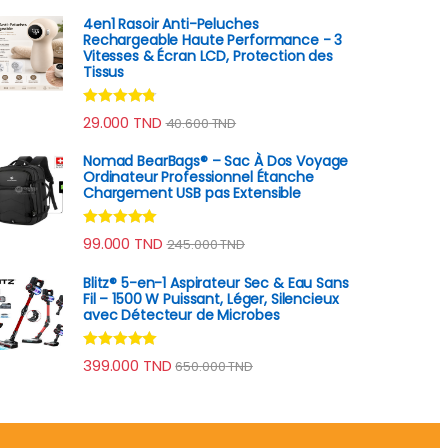
4en1 Rasoir Anti-Peluches
Rechargeable Haute Performance - 3
Vitesses & Écran LCD, Protection des
Tissus
Note
4.60
29.000
TND
40.600
TND
sur 5
Nomad BearBags® – Sac À Dos Voyage
Ordinateur Professionnel Étanche
Chargement USB pas Extensible
Note
4.80
99.000
TND
245.000
TND
sur 5
Blitz® 5-en-1 Aspirateur Sec & Eau Sans
Fil – 1500 W Puissant, Léger, Silencieux
avec Détecteur de Microbes
Note
4.78
399.000
TND
650.000
TND
sur 5