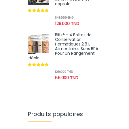
capsule
Note
4.78
345.000
TND
sur 5
129.000
TND
Blitz® - 4 Boîtes de
Conservation
Hermétiques 2,8 L
Alimentaires Sans BPA
Pour Un Rangement
Idéale
Note
4.64
129.000
TND
sur 5
65.000
TND
Produits populaires