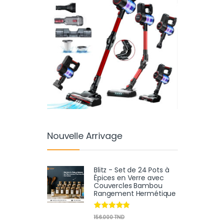
Nouvelle Arrivage
Blitz - Set de 24 Pots à
Épices en Verre avec
Couvercles Bambou
Rangement Hermétique
Note
4.67
156.000
TND