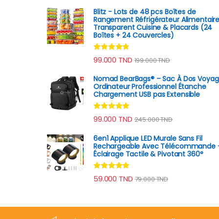
Blitz - Lots de 48 pcs Boîtes de
Rangement Réfrigérateur Alimentair
Transparent Cuisine & Placards (24
Boîtes + 24 Couvercles)
Note
4.60
99.000
TND
199.000
TND
sur 5
Nomad BearBags® – Sac À Dos Voya
Ordinateur Professionnel Étanche
Chargement USB pas Extensible
Note
4.80
99.000
TND
245.000
TND
sur 5
6en1 Applique LED Murale Sans Fil
Rechargeable Avec Télécommande 
Éclairage Tactile & Pivotant 360°
Note
4.78
59.000
TND
79.000
TND
sur 5