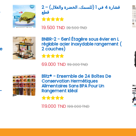
قشارة 4 في 1 (للسمك، الخضرة والغلال) – 2
e
قطع
Note
4.89
19.500
TND
39.500
TND
sur 5
BNBR-2 - 6en1 Étagère sous évier en L
réglable acier inoxydable rangement (
ge
2 couches)
Note
4.79
69.000
TND
119.000
TND
sur 5
Blitz® - Ensemble de 24 Boîtes De
Conservation Hermétiques
Alimentaires Sans BPA Pour Un
–
Rangement Idéal
Note
4.74
119.000
TND
199.000
TND
sur 5