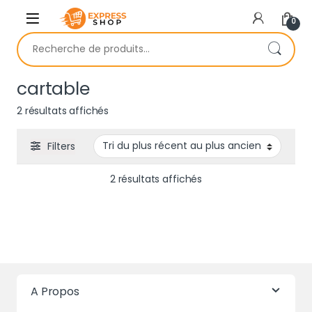
Skip to navigation
Skip to content
0
Recherche pour :
cartable
Trié du plus récent au plus ancien
2 résultats affichés
Filters
Trié du plus récent au 
2 résultats affichés
A Propos