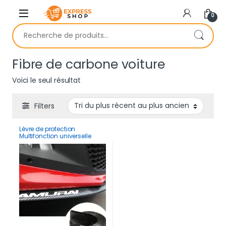
Skip to navigation
Skip to content
0
Recherche pour :
Fibre de carbone voiture
Voici le seul résultat
Filters
Lèvre de protection
Multifonction universelle
2.5M en fibre de carbone
Samurai pour voiture