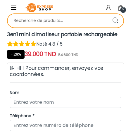
Skip to navigation
Skip to content
0
Recherche pour :
3en1 mini climatiseur portable rechargeable
Noté 4.8 / 5
39.000
TND
- 29%
54.600
TND
📝 Hi ! Pour commander, envoyez vos
coordonnées.
Nom
Téléphone *