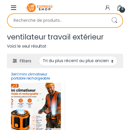
Skip to navigation
Skip to content
0
Recherche pour :
ventilateur travail extérieur
Voici le seul résultat
Filters
3en1 mini climatiseur
portable rechargeable