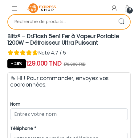
Skip to navigation
Skip to content
0
Recherche pour :
Blitz® – Dr.Flash 5en1 Fer à Vapeur Portable
1200W – Défroisseur Ultra Puissant
Noté 4.7 / 5
129.000
TND
- 28%
179.000
TND
📝 Hi ! Pour commander, envoyez vos
coordonnées.
Nom
Téléphone *