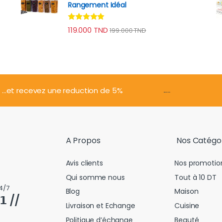
Rangement Idéal
Note
4.74
119.000
TND
199.000
TND
sur 5
.....
...et recevez une reduction de 5%
A Propos
Nos Catégo
Avis clients
Nos promotio
Qui somme nous
Tout à 10 DT
4/7
Blog
Maison
𝟭 //
Livraison et Echange
Cuisine
Politique d’échange
Beauté