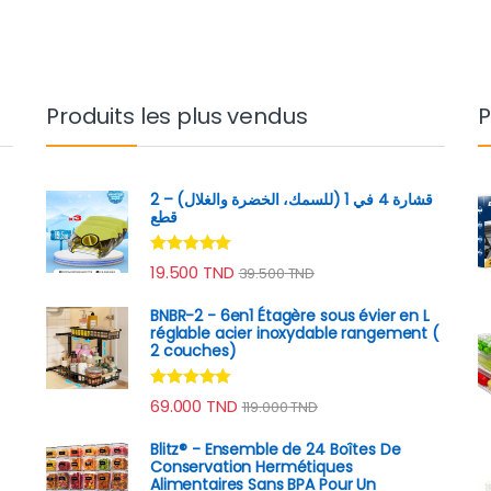
Produits les plus vendus
P
قشارة 4 في 1 (للسمك، الخضرة والغلال) – 2
e
قطع
Note
4.89
19.500
TND
39.500
TND
sur 5
BNBR-2 - 6en1 Étagère sous évier en L
réglable acier inoxydable rangement (
2 couches)
Note
4.79
69.000
TND
119.000
TND
sur 5
Blitz® - Ensemble de 24 Boîtes De
Conservation Hermétiques
Alimentaires Sans BPA Pour Un