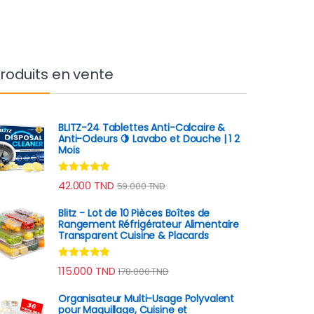
roduits en vente
BLITZ-24 Tablettes Anti-Calcaire &
Anti-Odeurs 🍋 Lavabo et Douche | 1 2
Mois
Note
4.70
42.000
TND
59.000
TND
sur 5
Blitz - Lot de 10 Pièces Boîtes de
Rangement Réfrigérateur Alimentaire
Transparent Cuisine & Placards
Note
4.70
115.000
TND
178.000
TND
sur 5
Organisateur Multi-Usage Polyvalent
pour Maquillage, Cuisine et