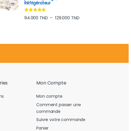
Réfrigérateur
Note
4.70
Plage de prix : 94.000 TN
94.000
TND
129.000
TND
–
sur 5
ries
Mon Compte
ns
Mon compte
Comment passer une
commande
Suivre votre commande
Panier