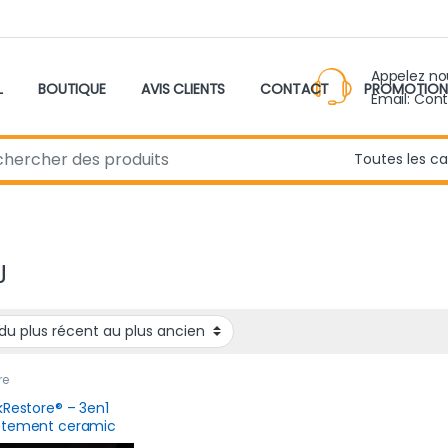
Appelez n
L
BOUTIQUE
AVIS CLIENTS
CONTACT
PROMOTION
Email: Con
r:
J
re
kRestore® – 3en1
êtement ceramic
ophobe Pneus ,