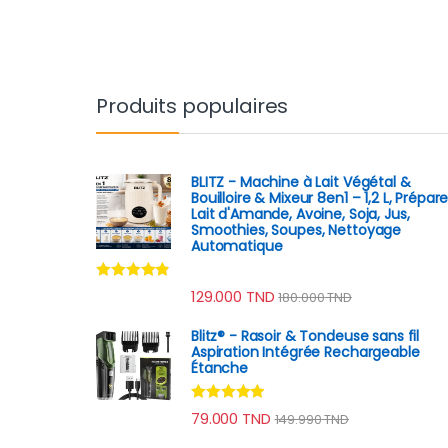
Produits populaires
BLITZ - Machine à Lait Végétal &
Bouilloire & Mixeur 8en1 – 1,2 L, Prépar
Lait d'Amande, Avoine, Soja, Jus,
Smoothies, Soupes, Nettoyage
Automatique
Note
4.67
129.000
TND
180.000
TND
sur 5
Blitz® - Rasoir & Tondeuse sans fil
Aspiration Intégrée Rechargeable
Étanche
Note
4.75
79.000
TND
149.990
TND
sur 5