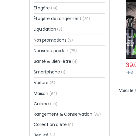
plas
Étagère
(14)
Étagère de rangement
(20)
Liquidation
(3)
Nos promotions
(3)
Nouveau produit
(75)
Santé & Bien-être
(4)
39.
Smartphone
(1)
TND
Voiture
(5)
Voici le 
Maison
(62)
Cuisine
(38)
Rangement & Conservation
(35)
Collection d’été
(0)
Beauté
(0)