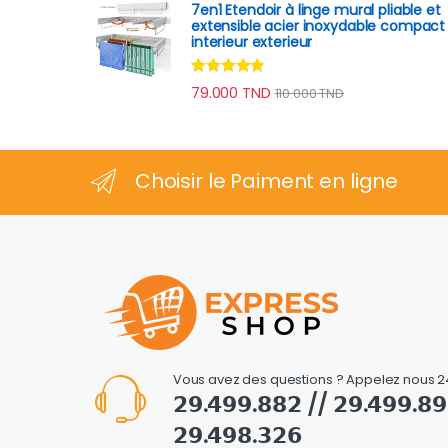
7en1 Etendoir à linge mural pliable et
extensible acier inoxydable compact
interieur exterieur
Note
4.70
79.000
TND
110.000
TND
sur 5
Choisir le Paiment en ligne
Vous avez des questions ? Appelez nous 2
𝟮𝟵.𝟰𝟵𝟵.𝟴𝟴𝟮 // 𝟮𝟵.𝟰𝟵𝟵.𝟴
𝟮𝟵.𝟰𝟵𝟴.𝟯𝟮𝟲