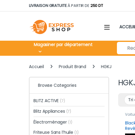
Skip to navigation
Skip to content
LIVRAISON GRATUITE
À PARTIR DE
250 DT
ACCEUI
Search fo
Magasiner par département
Accueil
Produit Brand
HGKJ
HGK
Browse Categories
BLITZ ACTIVE
(7)
Blitz Appliances
(7)
Voitu
Électroménager
(1)
Blac
Rev
Friteuse Sans l’huile
(1)
Hydr