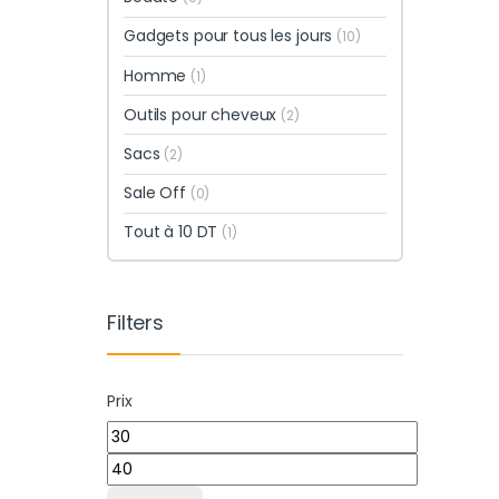
Gadgets pour tous les jours
(10)
Homme
(1)
Outils pour cheveux
(2)
Sacs
(2)
Sale Off
(0)
Tout à 10 DT
(1)
Filters
Prix
Prix min
Prix max