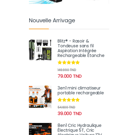
Nouvelle Arrivage
Blitz® - Rasoir &
Tondeuse sans fil
Aspiration Intégrée
Rechargeable Étanche
Note
4.75
149.990
TND
sur 5
79.000
TND
3en1 mini climatiseur
portable rechargeable
Note
4.75
54.600
TND
sur 5
39.000
TND
8en1 Cric Hydraulique
Électrique 5T, Cric