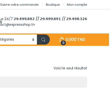
Suivre votre commande
Boutique
Mon compte
ous 24/7
𝟮𝟵.𝟰𝟵𝟵.𝟴𝟴𝟮 // 𝟮𝟵.𝟰𝟵𝟵.𝟴𝟵𝟭 // 𝟮𝟵.𝟰𝟵𝟴.𝟯𝟮𝟲
S
tact@expressshop.tn
0.000
TND
0
Voici le seul résultat