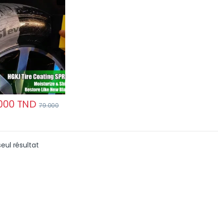
tique
000
TND
79.000
seul résultat