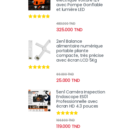
électrique Voiture 12V
avec Pompe Gonflable
et lumière LED
Note
4.70
483.000
TND
sur 5
325.000
TND
2en1 Balance
alimentaire numérique
portable pliante
compacte, très précise
avec écran LCD 5Kg
Note
4.62
69.000
TND
sur 5
25.000
TND
5en1 Caméra Inspection
Endoscope ES01
Professionnelle avec
écran HD 4.3 pouces
Note
4.67
166.600
TND
sur 5
119.000
TND