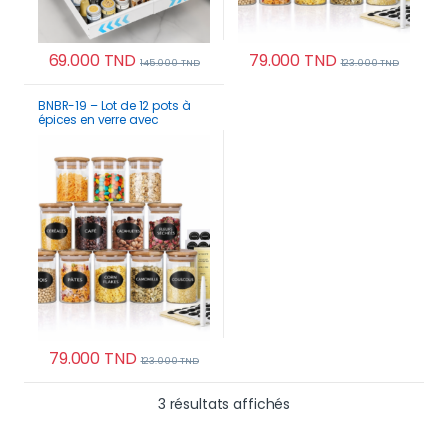
69.000
TND
79.000
TND
145.000
TND
123.000
TND
Ce produit a plusieurs variations. Les options p
BNBR-19 – Lot de 12 pots à
épices en verre avec
couvercles bambou
hermétiques
79.000
TND
123.000
TND
Trié du plus récent au 
3 résultats affichés