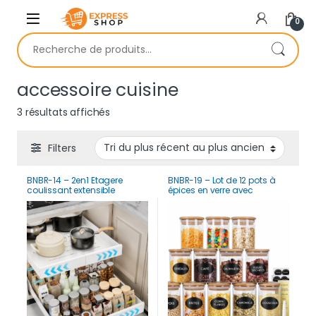
Skip to navigation
Skip to content
0
Recherche pour :
accessoire cuisine
Trié du plus récent au plus ancien
3 résultats affichés
Filters
BNBR-14 – 2en1 Etagere
BNBR-19 – Lot de 12 pots à
coulissant extensible
épices en verre avec
ajustable acier inoxydable
couvercles bambou
rangement cuisine
hermétiques