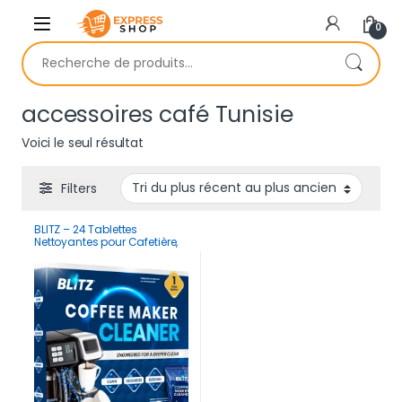
Skip to navigation
Skip to content
0
Recherche pour :
accessoires café Tunisie
Voici le seul résultat
Filters
BLITZ – 24 Tablettes
Nettoyantes pour Cafetière,
Bouilloire et Robot | 12 Mois