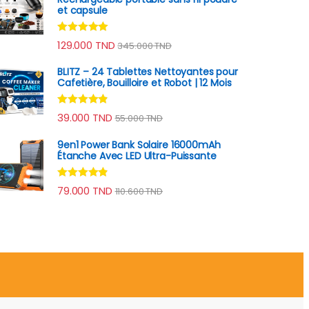
et capsule
Note
4.78
129.000
TND
345.000
TND
sur 5
BLITZ – 24 Tablettes Nettoyantes pour
Cafetière, Bouilloire et Robot | 12 Mois
Note
4.70
39.000
TND
55.000
TND
sur 5
9en1 Power Bank Solaire 16000mAh
Étanche Avec LED Ultra-Puissante
Note
4.70
79.000
TND
110.600
TND
sur 5