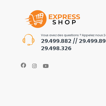
Vous avez des questions ? Appelez nous 2
𝟮𝟵.𝟰𝟵𝟵.𝟴𝟴𝟮 // 𝟮𝟵.𝟰𝟵𝟵.𝟴
𝟮𝟵.𝟰𝟵𝟴.𝟯𝟮𝟲