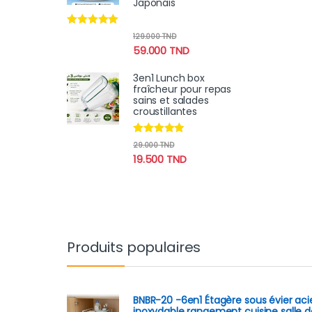
Japonais
Note
4.78
129.000
TND
sur 5
59.000
TND
3en1 Lunch box
fraîcheur pour repas
sains et salades
croustillantes
Note
4.70
29.000
TND
sur 5
19.500
TND
Produits populaires
BNBR-20 -6en1 Étagère sous évier aci
inoxydable rangement cuisine salle d