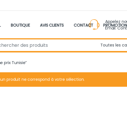
Appelez n
L
BOUTIQUE
AVIS CLIENTS
CONTACT
PROMOTION
Email: Con
r:
e prix Tunisie”
un produit ne correspond à votre sélection.