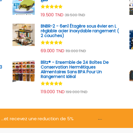
Note
4.89
19.500
TND
39.500
TND
sur 5
BNBR-2 - 6en1 Étagère sous évier en L
réglable acier inoxydable rangement (
2 couches)
Note
4.79
rix : 69.000 TND à 129.000 TND
69.000
TND
119.000
TND
sur 5
Blitz® - Ensemble de 24 Boîtes De
3
Conservation Hermétiques
Alimentaires Sans BPA Pour Un
Rangement Idéal
Note
4.74
119.000
TND
199.000
TND
sur 5
.....
...et recevez une reduction de 5%