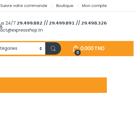
Suivre votre commande
Boutique
Mon compte
ous 24/7
𝟮𝟵.𝟰𝟵𝟵.𝟴𝟴𝟮 // 𝟮𝟵.𝟰𝟵𝟵.𝟴𝟵𝟭 // 𝟮𝟵.𝟰𝟵𝟴.𝟯𝟮𝟲
S
tact@expressshop.tn
0.000
TND
0