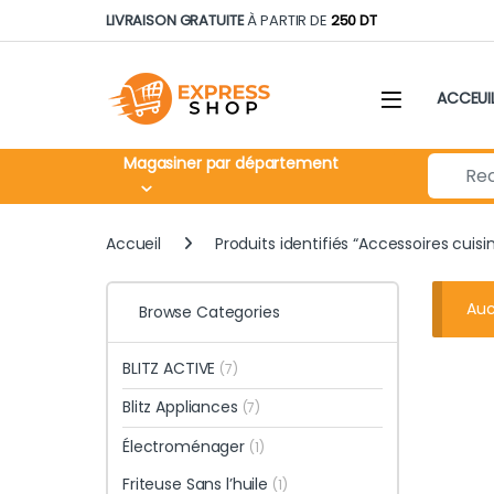
Skip to navigation
Skip to content
LIVRAISON GRATUITE
À PARTIR DE
250 DT
ACCEUI
Search fo
Magasiner par département
Accueil
Produits identifiés “Accessoires cuisin
Auc
Browse Categories
BLITZ ACTIVE
(7)
Blitz Appliances
(7)
Électroménager
(1)
Friteuse Sans l’huile
(1)