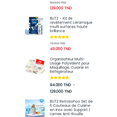
Note
4.67
166.600
TND
sur 5
129.000
TND
BLITZ - Kit de
revêtement céramique
multi surfaces haute
brillance
Note
4.70
79.000
TND
sur 5
49.000
TND
Organisateur Multi-
Usage Polyvalent pour
Maquillage, Cuisine et
Réfrigérateur
Note
4.70
94.000
TND
–
sur 5
Plage de prix : 94.000 TN
129.000
TND
BLITZ Retrosohoo Set de
5 Couteaux de Cuisine
en Inox avec Support |
Lames Anti-Rouille