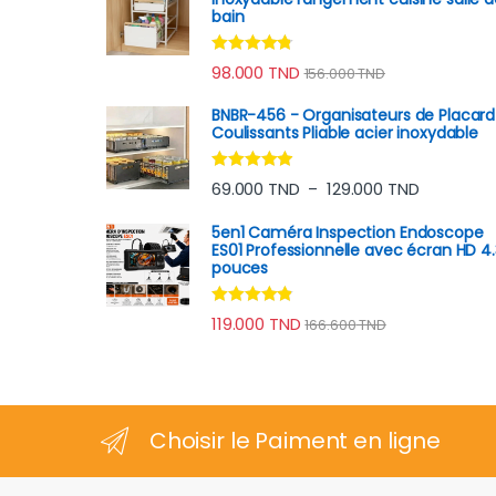
bain
Note
4.63
98.000
TND
156.000
TND
sur 5
BNBR-456 - Organisateurs de Placard
Coulissants Pliable acier inoxydable
Note
4.75
Plage de p
69.000
TND
129.000
TND
–
sur 5
5en1 Caméra Inspection Endoscope
ES01 Professionnelle avec écran HD 4.
pouces
Note
4.67
119.000
TND
166.600
TND
sur 5
Choisir le Paiment en ligne