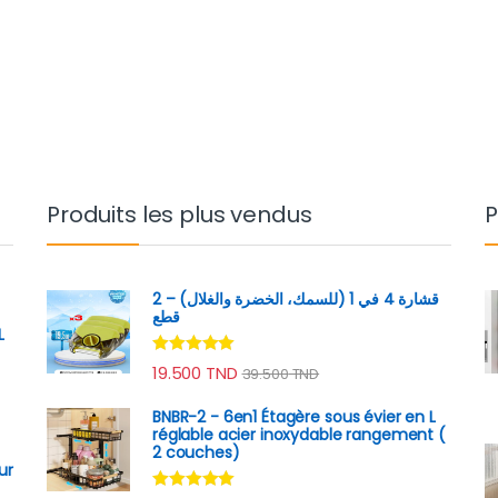
D à 149.000 TND
Produits les plus vendus
P
قشارة 4 في 1 (للسمك، الخضرة والغلال) – 2
قطع
L
Note
4.89
19.500
TND
39.500
TND
sur 5
BNBR-2 - 6en1 Étagère sous évier en L
réglable acier inoxydable rangement (
2 couches)
ur