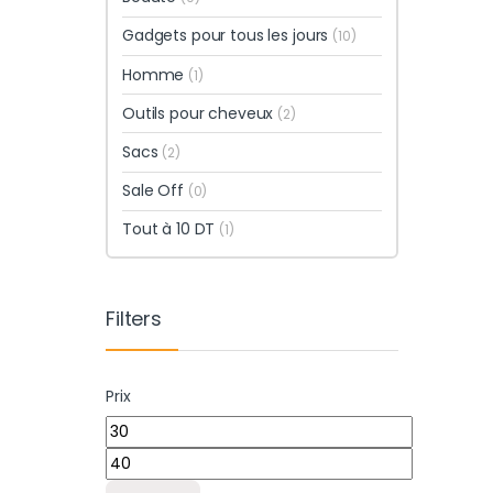
Gadgets pour tous les jours
(10)
Homme
(1)
Outils pour cheveux
(2)
Sacs
(2)
Sale Off
(0)
Tout à 10 DT
(1)
Filters
Prix
Prix min
Prix max