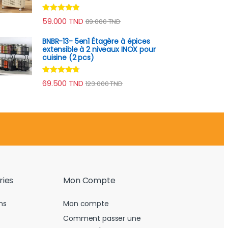
Note
4.70
59.000
TND
89.000
TND
sur 5
BNBR-13- 5en1 Étagère à épices
extensible à 2 niveaux INOX pour
cuisine (2 pcs)
Note
4.60
69.500
TND
123.000
TND
sur 5
ries
Mon Compte
ns
Mon compte
Comment passer une