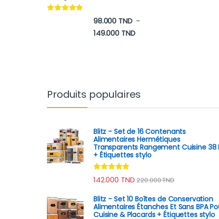
Note
4.65
98.000
TND
–
sur 5
Plage de prix : 98.000 TN
149.000
TND
Produits populaires
Blitz - Set de 16 Contenants
Alimentaires Hermétiques
Transparents Rangement Cuisine 38 
+ Étiquettes stylo
Note
4.70
142.000
TND
220.000
TND
sur 5
Blitz - Set 10 Boîtes de Conservation
Alimentaires Étanches Et Sans BPA Po
Cuisine & Placards + Étiquettes stylo