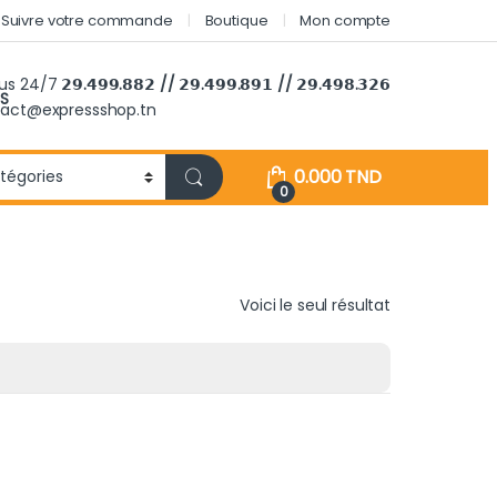
Suivre votre commande
Boutique
Mon compte
ous 24/7
𝟮𝟵.𝟰𝟵𝟵.𝟴𝟴𝟮 // 𝟮𝟵.𝟰𝟵𝟵.𝟴𝟵𝟭 // 𝟮𝟵.𝟰𝟵𝟴.𝟯𝟮𝟲
S
tact@expressshop.tn
0.000
TND
0
Voici le seul résultat