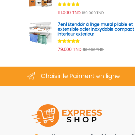
Note
4.60
111.000
TND
169.000
TND
sur 5
7en1 Etendoir à linge mural pliable et
extensible acier inoxydable compact
interieur exterieur
Note
4.70
79.000
TND
110.000
TND
sur 5
Choisir le Paiment en ligne