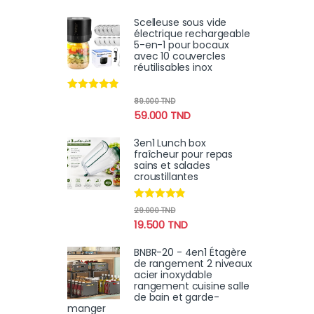
Scelleuse sous vide
électrique rechargeable
5-en-1 pour bocaux
avec 10 couvercles
réutilisables inox
Note
4.70
89.000
TND
sur 5
59.000
TND
3en1 Lunch box
fraîcheur pour repas
sains et salades
croustillantes
Note
4.70
29.000
TND
sur 5
19.500
TND
BNBR-20 - 4en1 Étagère
de rangement 2 niveaux
acier inoxydable
rangement cuisine salle
de bain et garde-
manger