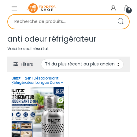
Skip to navigation
Skip to content
0
Recherche pour :
anti odeur réfrigérateur
Voici le seul résultat
Filters
Blitz® – 2en1 Désodorisant
Réfrigérateur Longue Durée –
Éliminateur d’Odeurs
Puissant Multi-Usages