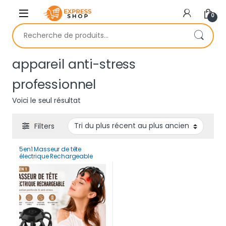
Skip to navigation
Skip to content
0
Recherche pour :
appareil anti-stress
professionnel
Voici le seul résultat
Filters
5en1 Masseur de tête
électrique Rechargeable
poulpe avec 10 nœuds pour
relaxation profonde et anti
stress