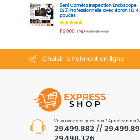
5en1 Caméra Inspection Endoscope
ES01 Professionnelle avec écran HD 4.
pouces
Note
4.67
119.000
TND
166.600
TND
sur 5
Choisir le Paiment en ligne
Vous avez des questions ? Appelez nous 2
𝟮𝟵.𝟰𝟵𝟵.𝟴𝟴𝟮 // 𝟮𝟵.𝟰𝟵𝟵.𝟴
𝟮𝟵.𝟰𝟵𝟴.𝟯𝟮𝟲