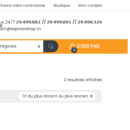
Suivre votre commande
Boutique
Mon compte
ous 24/7
𝟮𝟵.𝟰𝟵𝟵.𝟴𝟴𝟮 // 𝟮𝟵.𝟰𝟵𝟵.𝟴𝟵𝟭 // 𝟮𝟵.𝟰𝟵𝟴.𝟯𝟮𝟲
S
tact@expressshop.tn
0.000
TND
0
Trié du plus r
2 résultats affichés