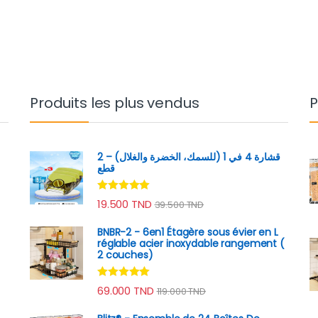
Produits les plus vendus
P
قشارة 4 في 1 (للسمك، الخضرة والغلال) – 2
قطع
Note
4.89
19.500
TND
39.500
TND
sur 5
BNBR-2 - 6en1 Étagère sous évier en L
réglable acier inoxydable rangement (
2 couches)
Note
4.79
69.000
TND
119.000
TND
sur 5