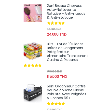
2en1 Brosse Cheveux
Auto-Nettoyante
Rotative - Anti-nœuds
& Anti-statique
Note
4.78
39.500
TND
sur 5
24.000
TND
Blitz - Lot de 10 Pièces
Boîtes de Rangement
Réfrigérateur
Alimentaire Transparent
Cuisine & Placards
Note
4.70
178.000
TND
sur 5
115.000
TND
5en1 Organiseur Coffre
double couche Pliable
Robuste Avec Poignées
& Poches 69 L
Note
4.69
129.900
TND