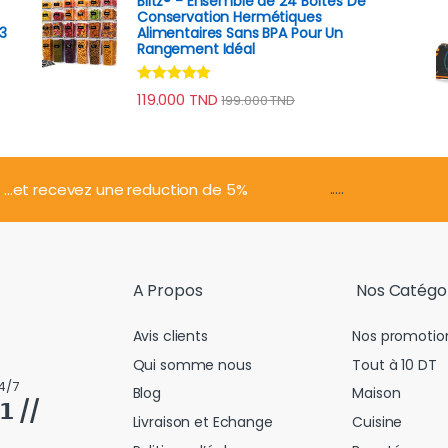
Blitz® - Ensemble de 24 Boîtes De
Conservation Hermétiques
3
Alimentaires Sans BPA Pour Un
Rangement Idéal
Note
4.74
119.000
TND
199.000
TND
sur 5
.....
...et recevez une reduction de 5%
A Propos
Nos Catégo
Avis clients
Nos promotio
Qui somme nous
Tout à 10 DT
4/7
Blog
Maison
𝟭 //
Livraison et Echange
Cuisine