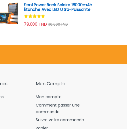
9en1 Power Bank Solaire 16000mAh
Étanche Avec LED Ultra-Puissante
Note
4.70
79.000
TND
110.600
TND
sur 5
ries
Mon Compte
ns
Mon compte
Comment passer une
commande
Suivre votre commande
Panier