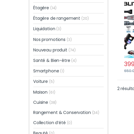
Sile
Étagère
(14)
Déte
Étagère de rangement
(20)
Liquidation
(3)
Nos promotions
(3)
Nouveau produit
(74)
Santé & Bien-être
(4)
399
Smartphone
650.
(1)
Voiture
(5)
2 résult
Maison
(61)
Cuisine
(38)
Rangement & Conservation
(34)
Collection d’été
(0)
Beauté
(0)