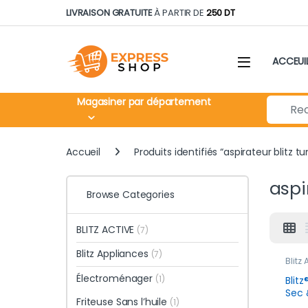
Skip to navigation
Skip to content
LIVRAISON GRATUITE
À PARTIR DE
250 DT
ACCEUI
Search fo
Magasiner par département
Accueil
Produits identifiés “aspirateur blitz tu
aspi
Browse Categories
BLITZ ACTIVE
(7)
Blitz Appliances
(7)
Blitz
Nouv
Électroménager
(1)
Blit
Sec 
Friteuse Sans l’huile
(1)
1500