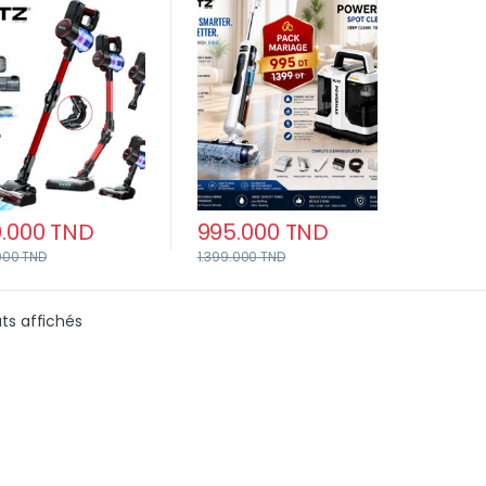
ncieux avec
Nettoyeur de Taches
cteur de Microbes
PowerMax
.000
TND
995.000
TND
000
TND
1.399.000
TND
Trié du plus récent au plus ancien
ats affichés