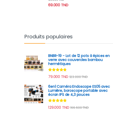
sur 5
69.000
TND
Produits populaires
BNBR-19 - Lot de 12 pots à épices en
verre avec couvercles bambou
hermétiques
Note
4.60
79.000
TND
123.000
TND
sur 5
6en1 Caméra Endoscope ES05 avec
Lumière, boroscope portable avec
écran IPS de 4,3 pouces
Note
4.67
129.000
TND
166.600
TND
sur 5