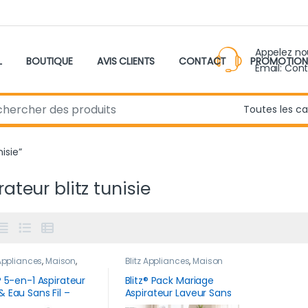
Appelez n
L
BOUTIQUE
AVIS CLIENTS
CONTACT
PROMOTION
Email: Con
r:
nisie”
rateur blitz tunisie
 Appliances
,
Maison
,
Blitz Appliances
,
Maison
eau produit
z® 5-en-1 Aspirateur
Blitz® Pack Mariage
& Eau Sans Fil –
Aspirateur Laveur Sans
 W Puissant, Léger,
Fil + Aspirateur