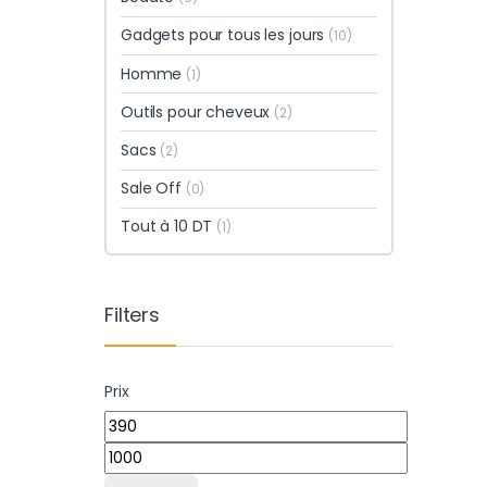
Gadgets pour tous les jours
(10)
Homme
(1)
Outils pour cheveux
(2)
Sacs
(2)
Sale Off
(0)
Tout à 10 DT
(1)
Filters
Prix
Prix min
Prix max