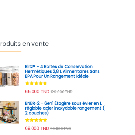
roduits en vente
Blitz® - 4 Boîtes de Conservation
Hermétiques 2,8 L Alimentaires Sans
BPA Pour Un Rangement Idéale
Note
4.64
65.000
TND
129.000
TND
sur 5
BNBR-2 - 6en1 Étagère sous évier en L
réglable acier inoxydable rangement (
2 couches)
Note
4.79
69.000
TND
119.000
TND
sur 5