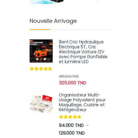
Nouvelle Arrivage
8en1 Cric Hydraulique
Électrique 5T, Cric
électrique Voiture 12V
avec Pompe Gonflable
et lumière LED
Note
4.70
483.000
TND
sur 5
325.000
TND
Organisateur Multi-
Usage Polyvalent pour
Maquillage, Cuisine et
Réfrigérateur
Note
4.70
94.000
TND
–
sur 5
Plage de prix : 94.000 TN
129.000
TND