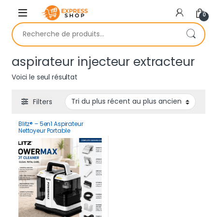
Skip to navigation
Skip to content
0
Recherche pour :
aspirateur injecteur extracteur
Voici le seul résultat
Filters
Blitz® – 5en1 Aspirateur
Nettoyeur Portable
Professionnel Puissant,
Silencieux maison Voiture
1500 watt