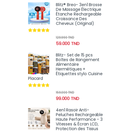
Blitz® Breo- 3en1 Brosse
De Massage Électrique
Étanche Rechargeable
Croissance Des
Cheveux (Original)
Note
4.78
129.990
TND
sur 5
59.000
TND
Blitz- Set de 15 pcs
Boîtes de Rangement
Alimentaire
Hermétiques +
Étiquettes stylo Cuisine
Placard
Note
4.60
159.000
TND
sur 5
99.000
TND
4en1 Rasoir Anti-
Peluches Rechargeable
Haute Performance - 3
Vitesses & Écran LCD,
Protection des Tissus