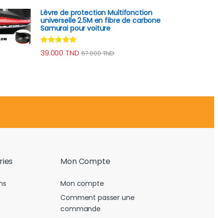
Lèvre de protection Multifonction
universelle 2.5M en fibre de carbone
Samurai pour voiture
Note
4.78
39.000
TND
67.000
TND
sur 5
ries
Mon Compte
ns
Mon compte
Comment passer une
commande