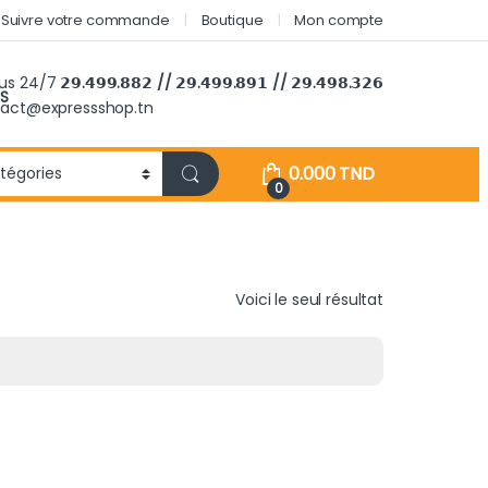
Suivre votre commande
Boutique
Mon compte
ous 24/7
𝟮𝟵.𝟰𝟵𝟵.𝟴𝟴𝟮 // 𝟮𝟵.𝟰𝟵𝟵.𝟴𝟵𝟭 // 𝟮𝟵.𝟰𝟵𝟴.𝟯𝟮𝟲
S
tact@expressshop.tn
0.000
TND
0
Voici le seul résultat