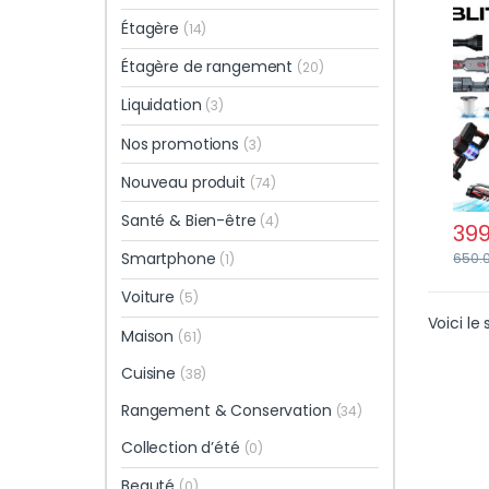
Sile
Étagère
(14)
Déte
Étagère de rangement
(20)
Liquidation
(3)
Nos promotions
(3)
Nouveau produit
(74)
Santé & Bien-être
(4)
399
Smartphone
650.
(1)
Voiture
(5)
Voici le 
Maison
(61)
Cuisine
(38)
Rangement & Conservation
(34)
Collection d’été
(0)
Beauté
(0)