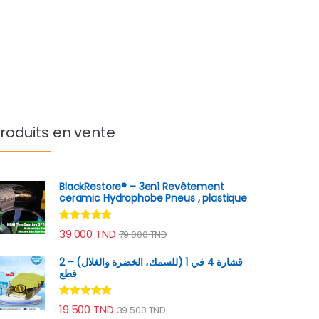
roduits en vente
BlackRestore® – 3en1 Revêtement
ceramic Hydrophobe Pneus , plastique
Note
4.78
39.000
TND
79.000
TND
sur 5
قشارة 4 في 1 (للسمك، الخضرة والغلال) – 2
قطع
Note
4.89
19.500
TND
39.500
TND
sur 5