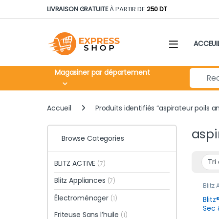
Skip to navigation
Skip to content
LIVRAISON GRATUITE
À PARTIR DE
250 DT
ACCEUI
Search fo
Magasiner par département
Accueil
Produits identifiés “aspirateur poils 
aspi
Browse Categories
BLITZ ACTIVE
(7)
Blitz Appliances
(7)
Blitz
Nouv
Électroménager
(1)
Blit
Sec 
Friteuse Sans l’huile
(1)
1500