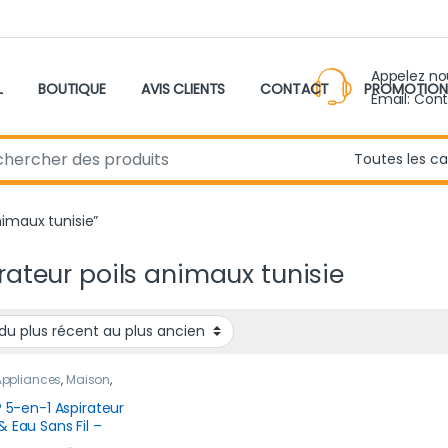
Appelez n
L
BOUTIQUE
AVIS CLIENTS
CONTACT
PROMOTION
Email: Con
r:
animaux tunisie”
rateur poils animaux tunisie
 Appliances
,
Maison
,
eau produit
z® 5-en-1 Aspirateur
& Eau Sans Fil –
 W Puissant, Léger,