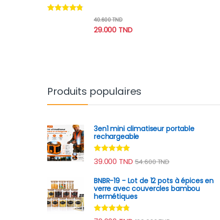
Note
4.60
40.600
TND
sur 5
29.000
TND
Produits populaires
3en1 mini climatiseur portable
rechargeable
Note
4.75
39.000
TND
54.600
TND
sur 5
BNBR-19 - Lot de 12 pots à épices en
verre avec couvercles bambou
hermétiques
Note
4.62