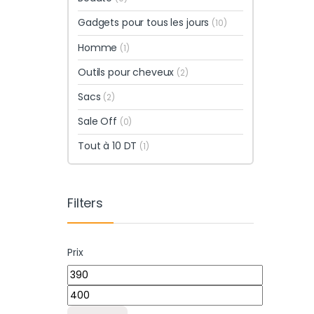
Gadgets pour tous les jours
(10)
Homme
(1)
Outils pour cheveux
(2)
Sacs
(2)
Sale Off
(0)
Tout à 10 DT
(1)
Filters
Prix
Prix min
Prix max