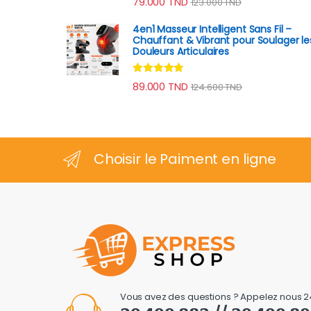
79.000
TND
123.000
TND
sur 5
4en1 Masseur Intelligent Sans Fil –
Chauffant & Vibrant pour Soulager le
Douleurs Articulaires
Note
4.67
89.000
TND
124.600
TND
sur 5
Choisir le Paiment en ligne
Vous avez des questions ? Appelez nous 2