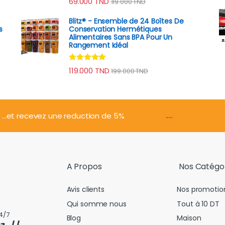
69.000
TND
119.000
TND
sur 5
Blitz® - Ensemble de 24 Boîtes De
s
Conservation Hermétiques
Alimentaires Sans BPA Pour Un
Rangement Idéal
Note
4.74
119.000
TND
199.000
TND
sur 5
.....
...et recevez une reduction de 5%
A Propos
Nos Catégo
Avis clients
Nos promotio
Qui somme nous
Tout à 10 DT
4/7
Blog
Maison