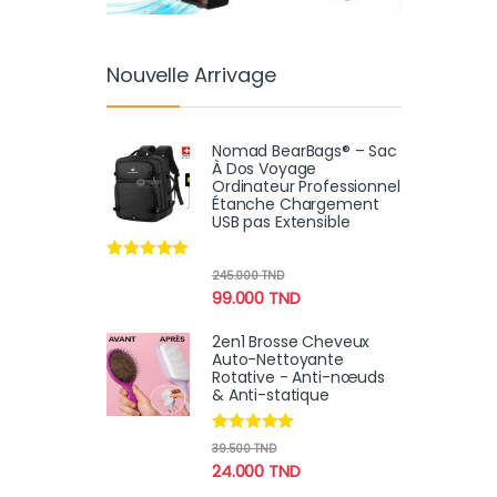
Nouvelle Arrivage
Nomad BearBags® – Sac
À Dos Voyage
Ordinateur Professionnel
Étanche Chargement
USB pas Extensible
Note
4.80
245.000
TND
sur 5
99.000
TND
2en1 Brosse Cheveux
Auto-Nettoyante
Rotative - Anti-nœuds
& Anti-statique
Note
4.78
39.500
TND
sur 5
24.000
TND