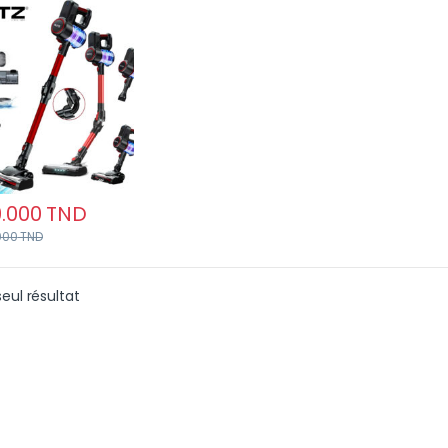
ncieux avec
cteur de Microbes
.000
TND
000
TND
seul résultat