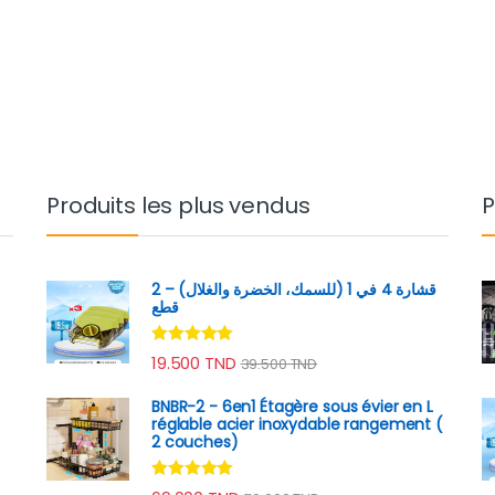
Produits les plus vendus
P
قشارة 4 في 1 (للسمك، الخضرة والغلال) – 2
قطع
Note
4.89
19.500
TND
39.500
TND
sur 5
BNBR-2 - 6en1 Étagère sous évier en L
réglable acier inoxydable rangement (
2 couches)
Note
4.79