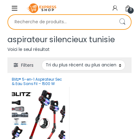
Skip to navigation
Skip to content
0
Recherche pour :
aspirateur silencieux tunisie
Voici le seul résultat
Filters
Blitz® 5-en-1 Aspirateur Sec
& Eau Sans Fil – 1500 W
Puissant, Léger, Silencieux
avec Détecteur de Microbes