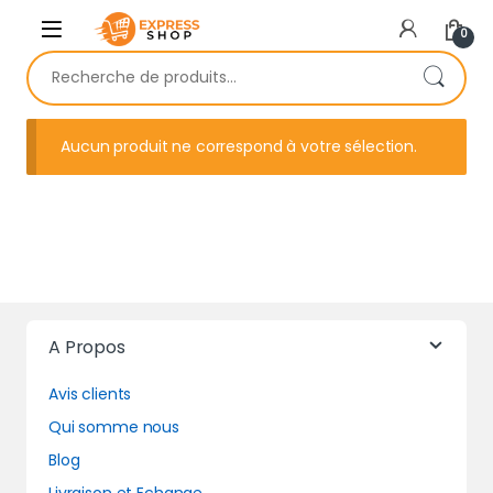
Skip to navigation
Skip to content
0
Recherche pour :
Aucun produit ne correspond à votre sélection.
A Propos
Avis clients
Qui somme nous
Blog