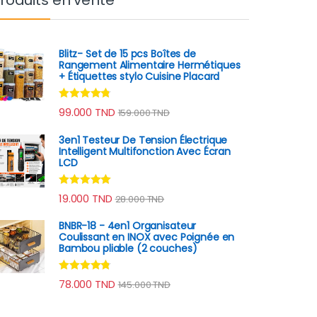
Blitz- Set de 15 pcs Boîtes de
Rangement Alimentaire Hermétiques
+ Étiquettes stylo Cuisine Placard
Note
4.60
99.000
TND
159.000
TND
sur 5
3en1 Testeur De Tension Électrique
Intelligent Multifonction Avec Écran
LCD
Note
4.78
19.000
TND
28.000
TND
sur 5
BNBR-18 - 4en1 Organisateur
Coulissant en INOX avec Poignée en
Bambou pliable (2 couches)
Note
4.59
78.000
TND
145.000
TND
sur 5