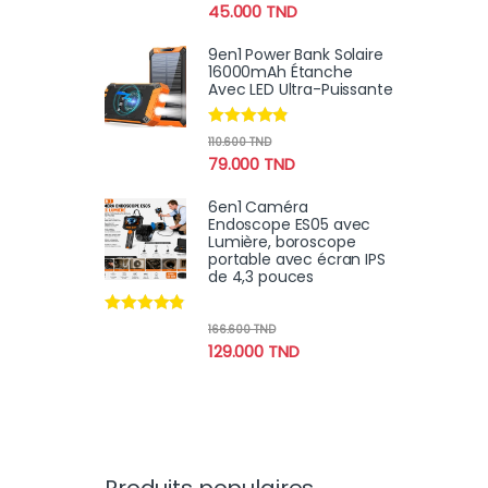
45.000
TND
9en1 Power Bank Solaire
16000mAh Étanche
Avec LED Ultra-Puissante
Note
4.70
110.600
TND
sur 5
79.000
TND
6en1 Caméra
Endoscope ES05 avec
Lumière, boroscope
portable avec écran IPS
de 4,3 pouces
Note
4.67
166.600
TND
sur 5
129.000
TND
Produits populaires