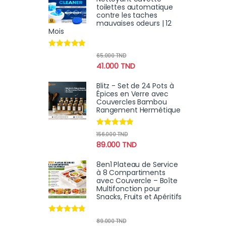
toilettes automatique
contre les taches
mauvaises odeurs | 12
Mois
Note
4.70
65.000
TND
sur 5
41.000
TND
Blitz - Set de 24 Pots à
Épices en Verre avec
Couvercles Bambou
Rangement Hermétique
Note
4.67
156.000
TND
sur 5
89.000
TND
8en1 Plateau de Service
à 8 Compartiments
avec Couvercle – Boîte
Multifonction pour
Snacks, Fruits et Apéritifs
Note
4.60
89.000
TND
sur 5