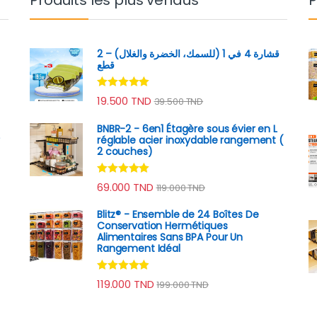
قشارة 4 في 1 (للسمك، الخضرة والغلال) – 2
قطع
Note
4.89
19.500
TND
39.500
TND
sur 5
BNBR-2 - 6en1 Étagère sous évier en L
réglable acier inoxydable rangement (
2 couches)
Note
4.79
69.000
TND
119.000
TND
sur 5
Blitz® - Ensemble de 24 Boîtes De
Conservation Hermétiques
Alimentaires Sans BPA Pour Un
Rangement Idéal
Note
4.74
119.000
TND
199.000
TND
sur 5