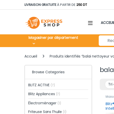
Skip to navigation
Skip to content
LIVRAISON GRATUITE
À PARTIR DE
250 DT
ACCEUI
Search fo
Magasiner par département
Accueil
Produits identifiés “balai nettoyeur v
bala
Browse Categories
BLITZ ACTIVE
(7)
Blitz Appliances
(7)
Mais
Électroménager
(1)
Blitz
Inte
Friteuse Sans l’huile
(1)
Sans