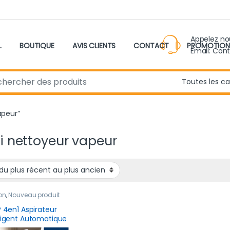
Appelez n
L
BOUTIQUE
AVIS CLIENTS
CONTACT
PROMOTION
Email: Con
r:
apeur”
i nettoyeur vapeur
on
,
Nouveau produit
® 4en1 Aspirateur
lligent Automatique
 Fil Robot Laveur Sol