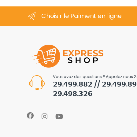
Choisir le Paiment en ligne
Vous avez des questions ? Appelez nous 2
𝟮𝟵.𝟰𝟵𝟵.𝟴𝟴𝟮 // 𝟮𝟵.𝟰𝟵𝟵.𝟴
𝟮𝟵.𝟰𝟵𝟴.𝟯𝟮𝟲