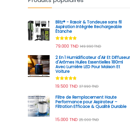
Blitz® - Rasoir & Tondeuse sans fil
Aspiration Intégrée Rechargeable
Étanche
Note
4.75
79.000
TND
149.990
TND
sur 5
2 En 1 Humidificateur d'Air Et Diffuseur
d'Arômes Huiles Essentielles 180ml
Avec Lumière LED Pour Maison Et
Voiture
Note
4.64
19.500
TND
37.990
TND
sur 5
Filtre de Remplacement Haute
Performance pour Aspirateur –
Filtration Efficace & Qualité Durable
15.000
TND
25.000
TND