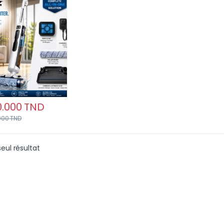
essionnel Puissant,
r, Silencieux
0.000
TND
000
TND
seul résultat