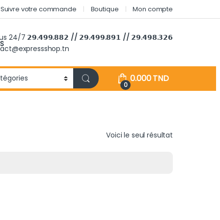
Suivre votre commande
Boutique
Mon compte
ous 24/7
𝟮𝟵.𝟰𝟵𝟵.𝟴𝟴𝟮 // 𝟮𝟵.𝟰𝟵𝟵.𝟴𝟵𝟭 // 𝟮𝟵.𝟰𝟵𝟴.𝟯𝟮𝟲
S
tact@expressshop.tn
0.000
TND
0
Voici le seul résultat