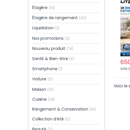
Prof
Étagère
(14)
Lége
Étagère de rangement
(20)
Liquidation
(3)
Nos promotions
(3)
Nouveau produit
(74)
Santé & Bien-être
(4)
65
Smartphone
845.
(1)
Voiture
(5)
Voici le 
Maison
(61)
Cuisine
(38)
Rangement & Conservation
(34)
Collection d’été
(0)
Beauté
(0)