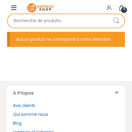
Skip to navigation
Skip to content
0
Recherche pour :
Aucun produit ne correspond à votre sélection.
A Propos
Avis clients
Qui somme nous
Blog