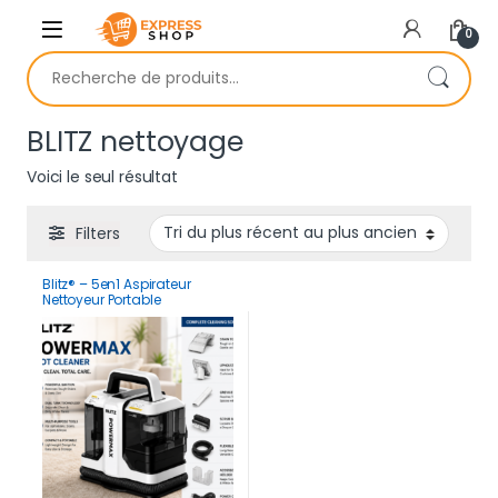
Skip to navigation
Skip to content
0
Recherche pour :
BLITZ nettoyage
Voici le seul résultat
Filters
Blitz® – 5en1 Aspirateur
Nettoyeur Portable
Professionnel Puissant,
Silencieux maison Voiture
1500 watt