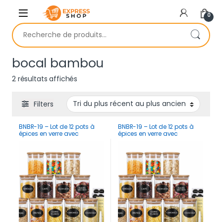
Skip to navigation
Skip to content
0
Recherche pour :
bocal bambou
Trié du plus récent au plus ancien
2 résultats affichés
Filters
BNBR-19 – Lot de 12 pots à
BNBR-19 – Lot de 12 pots à
épices en verre avec
épices en verre avec
couvercles bambou
couvercles bambou
hermétiques
hermétiques