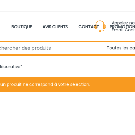
Appelez n
L
BOUTIQUE
AVIS CLIENTS
CONTACT
PROMOTION
Email: Con
r:
décorative”
un produit ne correspond à votre sélection.