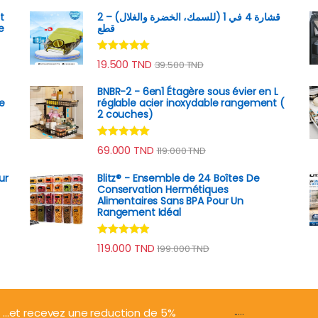
t
قشارة 4 في 1 (للسمك، الخضرة والغلال) – 2
e
قطع
Note
4.89
19.500
TND
39.500
TND
sur 5
BNBR-2 - 6en1 Étagère sous évier en L
e
réglable acier inoxydable rangement (
2 couches)
Note
4.79
69.000
TND
119.000
TND
sur 5
ur
Blitz® - Ensemble de 24 Boîtes De
Conservation Hermétiques
Alimentaires Sans BPA Pour Un
Rangement Idéal
Note
4.74
119.000
TND
199.000
TND
sur 5
.....
...et recevez une reduction de 5%