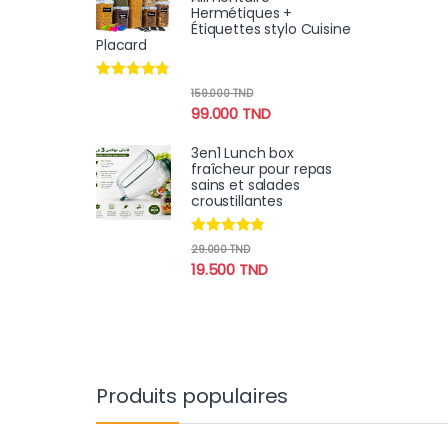
Hermétiques +
Étiquettes stylo Cuisine
Placard
Note
4.60
159.000
TND
sur 5
99.000
TND
3en1 Lunch box
fraîcheur pour repas
sains et salades
croustillantes
Note
4.70
29.000
TND
sur 5
19.500
TND
Produits populaires