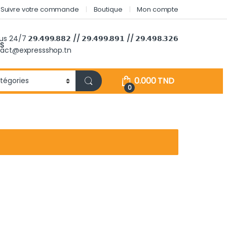
Suivre votre commande
Boutique
Mon compte
ous 24/7
𝟮𝟵.𝟰𝟵𝟵.𝟴𝟴𝟮 // 𝟮𝟵.𝟰𝟵𝟵.𝟴𝟵𝟭 // 𝟮𝟵.𝟰𝟵𝟴.𝟯𝟮𝟲
S
tact@expressshop.tn
0.000
TND
0