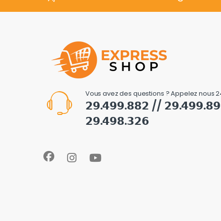
Vous avez des questions ? Appelez nous 2
𝟮𝟵.𝟰𝟵𝟵.𝟴𝟴𝟮 // 𝟮𝟵.𝟰𝟵𝟵.𝟴
𝟮𝟵.𝟰𝟵𝟴.𝟯𝟮𝟲