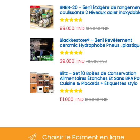
BNBR-20 - 5en1 Étagère de rangemen
coulissante 2 Niveaux acier inoxydabl
Note
4.56
98.000
TND
169.000
TND
sur 5
BlackRestore® – 3en1 Revêtement
ceramic Hydrophobe Pneus , plastiqu
Note
4.78
39.000
TND
79.000
TND
sur 5
Blitz - Set 10 Boîtes de Conservation
Alimentaires Étanches Et Sans BPA Po
Cuisine & Placards + Étiquettes stylo
Note
4.60
111.000
TND
169.000
TND
sur 5
Choisir le Paiment en ligne