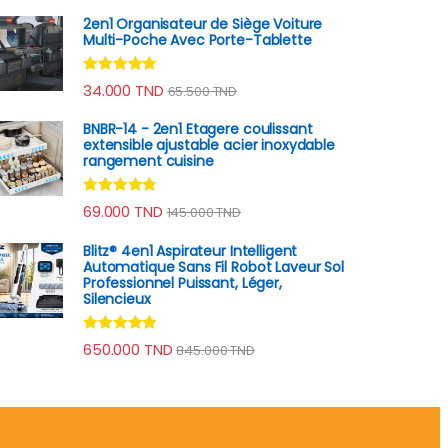
2en1 Organisateur de Siège Voiture
Multi-Poche Avec Porte-Tablette
Note
4.78
34.000
TND
65.500
TND
sur 5
BNBR-14 - 2en1 Etagere coulissant
extensible ajustable acier inoxydable
rangement cuisine
Note
4.64
69.000
TND
145.000
TND
sur 5
Blitz® 4en1 Aspirateur Intelligent
Automatique Sans Fil Robot Laveur Sol
Professionnel Puissant, Léger,
Silencieux
Note
4.70
650.000
TND
845.000
TND
sur 5