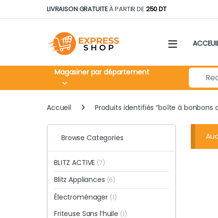
Skip to navigation
Skip to content
LIVRAISON GRATUITE
À PARTIR DE
250 DT
ACCEUI
Search fo
Magasiner par département
Accueil
Produits identifiés “boîte à bonbons 
Auc
Browse Categories
BLITZ ACTIVE
(7)
Blitz Appliances
(6)
Électroménager
(1)
Friteuse Sans l’huile
(1)