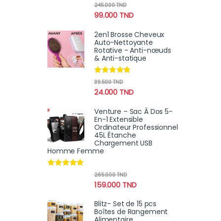
Note
4.80
245.000
TND
sur 5
99.000
TND
2en1 Brosse Cheveux
Auto-Nettoyante
Rotative - Anti-nœuds
& Anti-statique
Note
4.78
39.500
TND
sur 5
24.000
TND
Venture – Sac À Dos 5-
En-1 Extensible
Ordinateur Professionnel
45L Étanche
Chargement USB
Homme Femme
Note
4.80
265.000
TND
sur 5
159.000
TND
Blitz- Set de 15 pcs
Boîtes de Rangement
Alimentaire