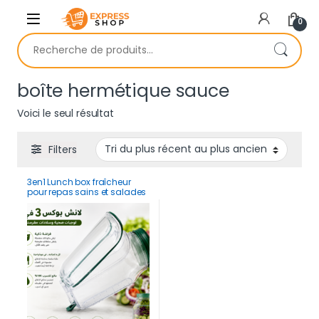
Skip to navigation
Skip to content
0
Recherche pour :
boîte hermétique sauce
Voici le seul résultat
Filters
3en1 Lunch box fraîcheur
pour repas sains et salades
croustillantes