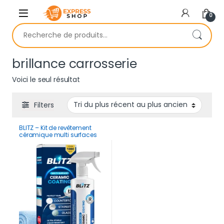
Skip to navigation
Skip to content
0
Recherche pour :
brillance carrosserie
Voici le seul résultat
Filters
BLITZ – Kit de revêtement
céramique multi surfaces
haute brillance